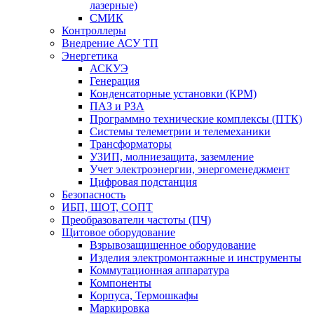
лазерные)
СМИК
Контроллеры
Внедрение АСУ ТП
Энергетика
АСКУЭ
Генерация
Конденсаторные установки (КРМ)
ПАЗ и РЗА
Программно технические комплексы (ПТК)
Системы телеметрии и телемеханики
Трансформаторы
УЗИП, молниезащита, заземление
Учет электроэнергии, энергоменеджмент
Цифровая подстанция
Безопасность
ИБП, ШОТ, СОПТ
Преобразователи частоты (ПЧ)
Щитовое оборудование
Взрывозащищенное оборудование
Изделия электромонтажные и инструменты
Коммутационная аппаратура
Компоненты
Корпуса, Термошкафы
Маркировка