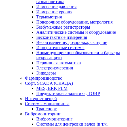
газоаналитика
Измерение давления
Измерение уровня
Термометрия
Поверочное оборудование, метрология
Безбумажные регистраторы
Аналитические системы и оборудование
Бесконтактные измерения
Весоизмерение, дозировка, сыпучие
Измерительные системы
Нормирующие преобразователи и барьеры
искрозащиты
Первичная автоматика
Электроизмерения
Энкодеры
Фармпроизводство
Софт, SCADA (СКАДА)
MES, ERP, PLM
Предиктивная аналитика, ТОИР
Интернет вещей
Системы мониторинга
Транспорт
Вибромониторинг
Вибромониторинг
Системы для центровки валов (в т.ч.