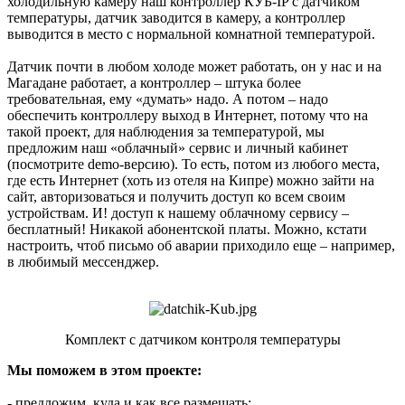
холодильную камеру наш контроллер КУБ-IP с датчиком
температуры, датчик заводится в камеру, а контроллер
выводится в место с нормальной комнатной температурой.
Датчик почти в любом холоде может работать, он у нас и на
Магадане работает, а контроллер – штука более
требовательная, ему «думать» надо. А потом – надо
обеспечить контроллеру выход в Интернет, потому что на
такой проект, для наблюдения за температурой, мы
предложим наш «облачный» сервис и личный кабинет
(посмотрите demo-версию). То есть, потом из любого места,
где есть Интернет (хоть из отеля на Кипре) можно зайти на
сайт, авторизоваться и получить доступ ко всем своим
устройствам. И! доступ к нашему облачному сервису –
бесплатный! Никакой абонентской платы. Можно, кстати
настроить, чтоб письмо об аварии приходило еще – например,
в любимый мессенджер.
Комплект с датчиком контроля температуры
Мы поможем в этом проекте:
- предложим, куда и как все размещать;