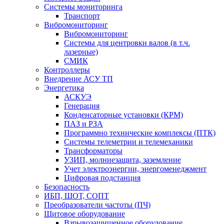
Системы мониторинга
Транспорт
Вибромониторинг
Вибромониторинг
Системы для центровки валов (в т.ч.
лазерные)
СМИК
Контроллеры
Внедрение АСУ ТП
Энергетика
АСКУЭ
Генерация
Конденсаторные установки (КРМ)
ПАЗ и РЗА
Программно технические комплексы (ПТК)
Системы телеметрии и телемеханики
Трансформаторы
УЗИП, молниезащита, заземление
Учет электроэнергии, энергоменеджмент
Цифровая подстанция
Безопасность
ИБП, ШОТ, СОПТ
Преобразователи частоты (ПЧ)
Щитовое оборудование
Взрывозащищенное оборудование