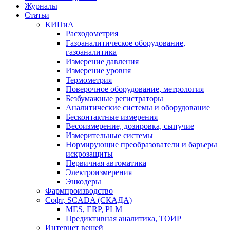
Журналы
Статьи
КИПиА
Расходометрия
Газоаналитическое оборудование,
газоаналитика
Измерение давления
Измерение уровня
Термометрия
Поверочное оборудование, метрология
Безбумажные регистраторы
Аналитические системы и оборудование
Бесконтактные измерения
Весоизмерение, дозировка, сыпучие
Измерительные системы
Нормирующие преобразователи и барьеры
искрозащиты
Первичная автоматика
Электроизмерения
Энкодеры
Фармпроизводство
Софт, SCADA (СКАДА)
MES, ERP, PLM
Предиктивная аналитика, ТОИР
Интернет вещей