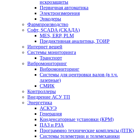
искрозащиты
Первичная автоматика
Электроизмерения
Энкодеры
Фармпроизводство
Софт, SCADA (СКАДА)
MES, ERP, PLM
Предиктивная аналитика, ТОИР
Интернет вещей
Системы мониторинга
Транспорт
Вибромониторинг
Вибромониторинг
Системы для центровки валов (в т.ч.
лазерные)
СМИК
Контроллеры
Внедрение АСУ ТП
Энергетика
АСКУЭ
Генерация
Конденсаторные установки (КРМ)
ПАЗ и РЗА
Программно технические комплексы (ПТК)
Системы телеметрии и телемеханики