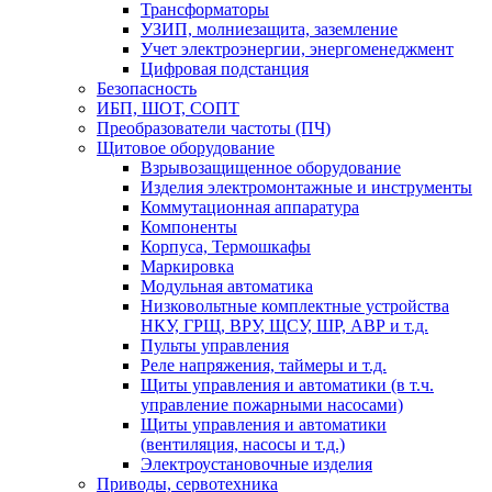
Трансформаторы
УЗИП, молниезащита, заземление
Учет электроэнергии, энергоменеджмент
Цифровая подстанция
Безопасность
ИБП, ШОТ, СОПТ
Преобразователи частоты (ПЧ)
Щитовое оборудование
Взрывозащищенное оборудование
Изделия электромонтажные и инструменты
Коммутационная аппаратура
Компоненты
Корпуса, Термошкафы
Маркировка
Модульная автоматика
Низковольтные комплектные устройства
НКУ, ГРЩ, ВРУ, ЩСУ, ШР, АВР и т.д.
Пульты управления
Реле напряжения, таймеры и т.д.
Щиты управления и автоматики (в т.ч.
управление пожарными насосами)
Щиты управления и автоматики
(вентиляция, насосы и т.д.)
Электроустановочные изделия
Приводы, сервотехника