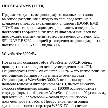
HDO6104AR-MS (1 ГГц)
Предлагаем купить осциллограф смешанных сигналов
высокого разрешения выгодно по спецпредложение в
комплекте с предустановленными опциями HDO6K-EMB
TDME для синхронизации, декодирования, измерений,
построения графиков и глазковых диаграмм сигналов по
протоколам, применяемым во встраиваемых системах: I2C,
SPI, UART-RS232 и опцией расширения осциллографической
памяти HDO6KA-XL. Скидка 30%.
WaveSurfer 3000zR.
Новая серия осциллографов WaveSurfer 3000zR сейчас
проходит испытания для целей утверждения типа СИ.
Осциллографы серии WaveSurfer 3000zR – это лёгкое решение
для решения большого круга измерительных задач.
Осциллографы WaveSurfer 3000zR оснащены лучшим
пользовательским интерфейсом MAUI, имеют высокую
скорость обновления экрана – до 130000 осциллограмм в
секунду, фирменный режим WaveScan (поиск по 20 условиям),
приложение LabNotebook – самый удобный способ
документировать работу. Предустановленная опция
функционального генератора WS3K-FG обеспечит