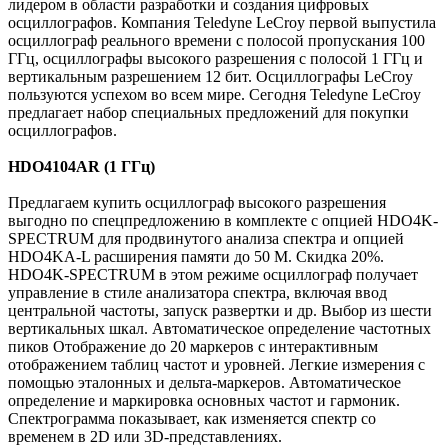
лидером в области разработки и создания цифровых
осциллографов. Компания Teledyne LeCroy первой выпустила
осциллограф реального времени с полосой пропускания 100
ГГц, осциллографы высокого разрешения с полосой 1 ГГц и
вертикальным разрешением 12 бит. Осциллографы LeCroy
пользуются успехом во всем мире. Сегодня Teledyne LeCroy
предлагает набор специальных предложений для покупки
осциллографов.
HDO4104AR (1 ГГц)
Предлагаем купить осциллограф высокого разрешения
выгодно по спецпредложению в комплекте с опцией HDO4K-
SPECTRUM для продвинутого анализа спектра и опцией
HDO4KA-L расширения памяти до 50 М. Скидка 20%.
HDO4K-SPECTRUM в этом режиме осциллограф получает
управление в стиле анализатора спектра, включая ввод
центральной частоты, запуск развертки и др. Выбор из шести
вертикальных шкал. Автоматическое определение частотных
пиков Отображение до 20 маркеров с интерактивным
отображением таблиц частот и уровней. Легкие измерения с
помощью эталонных и дельта-маркеров. Автоматическое
определение и маркировка основных частот и гармоник.
Спектрограмма показывает, как изменяется спектр со
временем в 2D или 3D-представлениях.