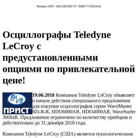
Реклама. ООО "АНАЛИТИК-ТС" ИНН 7719025656
Осциллографы Teledyne
LeCroy с
предустановленными
опциями по привлекательной
цене!
19.06.2018
Компания Teledyne LeCroy объявляет
о начале действия специального предложения
для покупки осциллографов серии WaveMaster
8Zi-B-R, HDO6000AR, HDO4000AR, WaveSurfer
3000zR. Предложение ограничено по количеству приборов и
действительно до 31 декабря 2018 года.
Компания Teledyne LeCroy (США) является технологическим