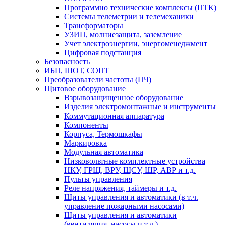
Программно технические комплексы (ПТК)
Системы телеметрии и телемеханики
Трансформаторы
УЗИП, молниезащита, заземление
Учет электроэнергии, энергоменеджмент
Цифровая подстанция
Безопасность
ИБП, ШОТ, СОПТ
Преобразователи частоты (ПЧ)
Щитовое оборудование
Взрывозащищенное оборудование
Изделия электромонтажные и инструменты
Коммутационная аппаратура
Компоненты
Корпуса, Термошкафы
Маркировка
Модульная автоматика
Низковольтные комплектные устройства
НКУ, ГРЩ, ВРУ, ЩСУ, ШР, АВР и т.д.
Пульты управления
Реле напряжения, таймеры и т.д.
Щиты управления и автоматики (в т.ч.
управление пожарными насосами)
Щиты управления и автоматики
(вентиляция, насосы и т.д.)