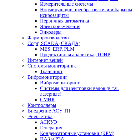
Измерительные системы
Нормирующие преобразователи и барьеры
искрозащиты
Первичная автоматика
Электроизмерения
Энкодеры
Фармпроизводство
Софт, SCADA (СКАДА)
MES, ERP, PLM
Предиктивная аналитика, ТОИР
Интернет вещей
Системы мониторинга
Транспорт
Вибромониторинг
Вибромониторинг
Системы для центровки валов (в т.ч.
лазерные)
СМИК
Контроллеры
Внедрение АСУ ТП
Энергетика
АСКУЭ
Генерация
Конденсаторные установки (КРМ)
ПАЗ и РЗА