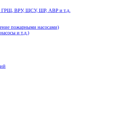
 ГРЩ, ВРУ, ЩСУ, ШР, АВР и т.д.
ление пожарными насосами)
асосы и т.д.)
ний