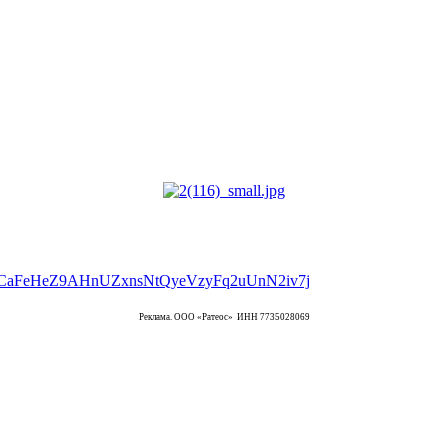
Реклама. ООО «Ратеос» ИНН 7735028069