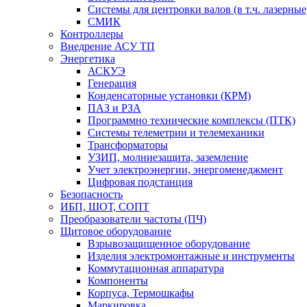
Системы для центровки валов (в т.ч. лазерные
СМИК
Контроллеры
Внедрение АСУ ТП
Энергетика
АСКУЭ
Генерация
Конденсаторные установки (КРМ)
ПАЗ и РЗА
Программно технические комплексы (ПТК)
Системы телеметрии и телемеханики
Трансформаторы
УЗИП, молниезащита, заземление
Учет электроэнергии, энергоменеджмент
Цифровая подстанция
Безопасность
ИБП, ШОТ, СОПТ
Преобразователи частоты (ПЧ)
Щитовое оборудование
Взрывозащищенное оборудование
Изделия электромонтажные и инструменты
Коммутационная аппаратура
Компоненты
Корпуса, Термошкафы
Маркировка