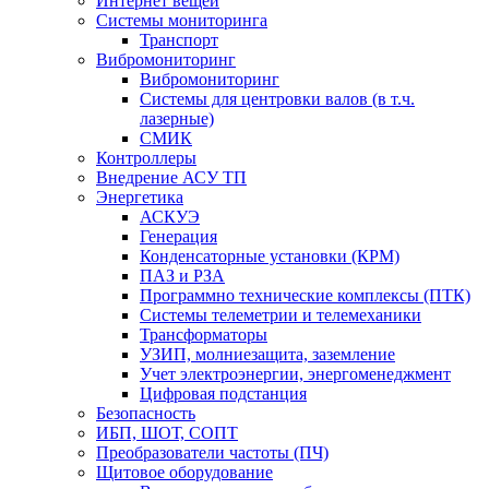
Интернет вещей
Системы мониторинга
Транспорт
Вибромониторинг
Вибромониторинг
Системы для центровки валов (в т.ч.
лазерные)
СМИК
Контроллеры
Внедрение АСУ ТП
Энергетика
АСКУЭ
Генерация
Конденсаторные установки (КРМ)
ПАЗ и РЗА
Программно технические комплексы (ПТК)
Системы телеметрии и телемеханики
Трансформаторы
УЗИП, молниезащита, заземление
Учет электроэнергии, энергоменеджмент
Цифровая подстанция
Безопасность
ИБП, ШОТ, СОПТ
Преобразователи частоты (ПЧ)
Щитовое оборудование