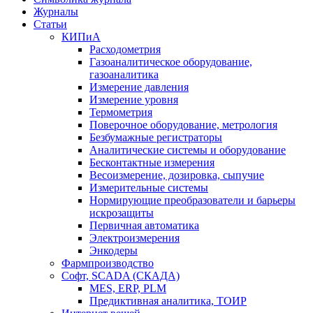
Журналы
Статьи
КИПиА
Расходометрия
Газоаналитическое оборудование,
газоаналитика
Измерение давления
Измерение уровня
Термометрия
Поверочное оборудование, метрология
Безбумажные регистраторы
Аналитические системы и оборудование
Бесконтактные измерения
Весоизмерение, дозировка, сыпучие
Измерительные системы
Нормирующие преобразователи и барьеры
искрозащиты
Первичная автоматика
Электроизмерения
Энкодеры
Фармпроизводство
Софт, SCADA (СКАДА)
MES, ERP, PLM
Предиктивная аналитика, ТОИР