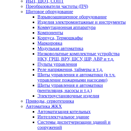
ИБП, ШОТ, СОПТ
Преобразователи частоты (ПЧ)
Щитовое оборудование
Взрывозащищенное оборудование
Изделия электромонтажные и инструменты
Коммутационная аппаратура
Компоненты
Корпуса, Термошкафы
Маркировка
Модульная автоматика
Низковольтные комплектные устройства
НКУ, ГРЩ, ВРУ, ЩСУ, ШР, АВР и т.д.
Пульты управления
Реле напряжения, таймеры и т.д.
Щиты управления и автоматики (в т.ч.
управление пожарными насосами)
Щиты управления и автоматики
(вентиляция, насосы и т.д.)
Электроустановочные изделия
Приводы, сервотехника
Автоматика ЖКХ
Автоматизация котельных
Интеллектуальное здание
Системы диспетчеризации зданий и
сооружений