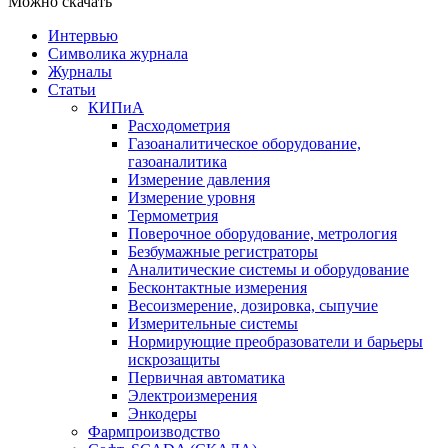
Можно скачать
Интервью
Символика журнала
Журналы
Статьи
КИПиА
Расходометрия
Газоаналитическое оборудование,
газоаналитика
Измерение давления
Измерение уровня
Термометрия
Поверочное оборудование, метрология
Безбумажные регистраторы
Аналитические системы и оборудование
Бесконтактные измерения
Весоизмерение, дозировка, сыпучие
Измерительные системы
Нормирующие преобразователи и барьеры
искрозащиты
Первичная автоматика
Электроизмерения
Энкодеры
Фармпроизводство