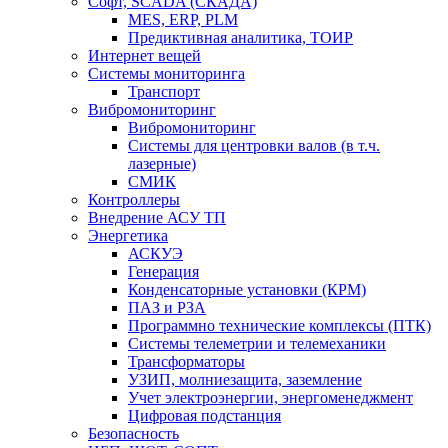
Софт, SCADA (СКАДА)
MES, ERP, PLM
Предиктивная аналитика, ТОИР
Интернет вещей
Системы мониторинга
Транспорт
Вибромониторинг
Вибромониторинг
Системы для центровки валов (в т.ч.
лазерные)
СМИК
Контроллеры
Внедрение АСУ ТП
Энергетика
АСКУЭ
Генерация
Конденсаторные установки (КРМ)
ПАЗ и РЗА
Программно технические комплексы (ПТК)
Системы телеметрии и телемеханики
Трансформаторы
УЗИП, молниезащита, заземление
Учет электроэнергии, энергоменеджмент
Цифровая подстанция
Безопасность