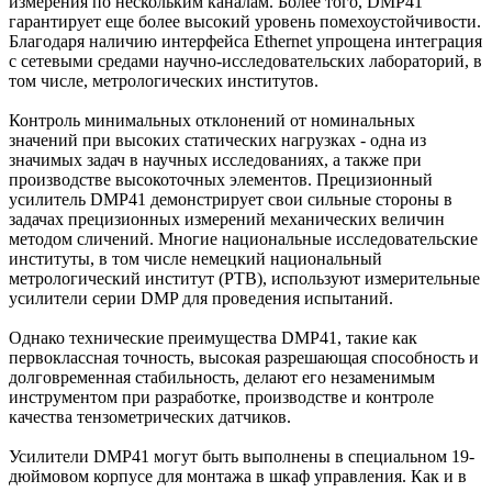
измерения по нескольким каналам. Более того, DMP41
гарантирует еще более высокий уровень помехоустойчивости.
Благодаря наличию интерфейса Ethernet упрощена интеграция
с сетевыми средами научно-исследовательских лабораторий, в
том числе, метрологических институтов.
Контроль минимальных отклонений от номинальных
значений при высоких статических нагрузках - одна из
значимых задач в научных исследованиях, а также при
производстве высокоточных элементов. Прецизионный
усилитель DMP41 демонстрирует свои сильные стороны в
задачах прецизионных измерений механических величин
методом сличений. Многие национальные исследовательские
институты, в том числе немецкий национальный
метрологический институт (PTB), используют измерительные
усилители серии DMP для проведения испытаний.
Однако технические преимущества DMP41, такие как
первоклассная точность, высокая разрешающая способность и
долговременная стабильность, делают его незаменимым
инструментом при разработке, производстве и контроле
качества тензометрических датчиков.
Усилители DMP41 могут быть выполнены в специальном 19-
дюймовом корпусе для монтажа в шкаф управления. Как и в