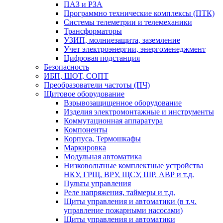
ПАЗ и РЗА
Программно технические комплексы (ПТК)
Системы телеметрии и телемеханики
Трансформаторы
УЗИП, молниезащита, заземление
Учет электроэнергии, энергоменеджмент
Цифровая подстанция
Безопасность
ИБП, ШОТ, СОПТ
Преобразователи частоты (ПЧ)
Щитовое оборудование
Взрывозащищенное оборудование
Изделия электромонтажные и инструменты
Коммутационная аппаратура
Компоненты
Корпуса, Термошкафы
Маркировка
Модульная автоматика
Низковольтные комплектные устройства
НКУ, ГРЩ, ВРУ, ЩСУ, ШР, АВР и т.д.
Пульты управления
Реле напряжения, таймеры и т.д.
Щиты управления и автоматики (в т.ч.
управление пожарными насосами)
Щиты управления и автоматики