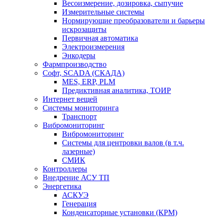
Весоизмерение, дозировка, сыпучие
Измерительные системы
Нормирующие преобразователи и барьеры
искрозащиты
Первичная автоматика
Электроизмерения
Энкодеры
Фармпроизводство
Софт, SCADA (СКАДА)
MES, ERP, PLM
Предиктивная аналитика, ТОИР
Интернет вещей
Системы мониторинга
Транспорт
Вибромониторинг
Вибромониторинг
Системы для центровки валов (в т.ч.
лазерные)
СМИК
Контроллеры
Внедрение АСУ ТП
Энергетика
АСКУЭ
Генерация
Конденсаторные установки (КРМ)