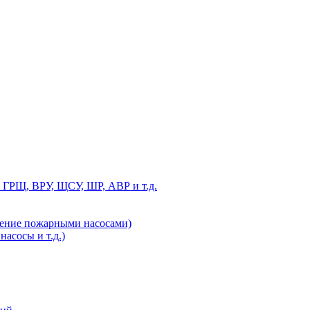
 ГРЩ, ВРУ, ЩСУ, ШР, АВР и т.д.
ление пожарными насосами)
асосы и т.д.)