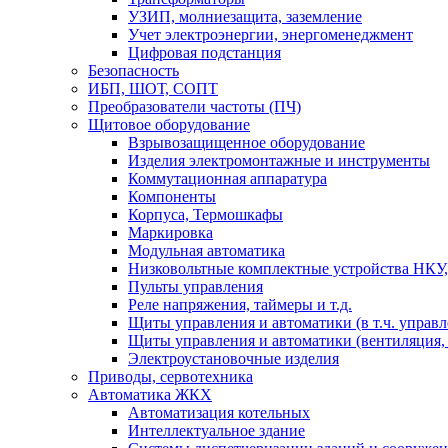
УЗИП, молниезащита, заземление
Учет электроэнергии, энергоменеджмент
Цифровая подстанция
Безопасность
ИБП, ШОТ, СОПТ
Преобразователи частоты (ПЧ)
Щитовое оборудование
Взрывозащищенное оборудование
Изделия электромонтажные и инструменты
Коммутационная аппаратура
Компоненты
Корпуса, Термошкафы
Маркировка
Модульная автоматика
Низковольтные комплектные устройства НКУ,
Пульты управления
Реле напряжения, таймеры и т.д.
Щиты управления и автоматики (в т.ч. управ
Щиты управления и автоматики (вентиляция, н
Электроустановочные изделия
Приводы, сервотехника
Автоматика ЖКХ
Автоматизация котельных
Интеллектуальное здание