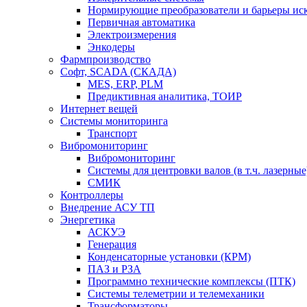
Нормирующие преобразователи и барьеры ис
Первичная автоматика
Электроизмерения
Энкодеры
Фармпроизводство
Софт, SCADA (СКАДА)
MES, ERP, PLM
Предиктивная аналитика, ТОИР
Интернет вещей
Системы мониторинга
Транспорт
Вибромониторинг
Вибромониторинг
Системы для центровки валов (в т.ч. лазерные
СМИК
Контроллеры
Внедрение АСУ ТП
Энергетика
АСКУЭ
Генерация
Конденсаторные установки (КРМ)
ПАЗ и РЗА
Программно технические комплексы (ПТК)
Системы телеметрии и телемеханики
Трансформаторы