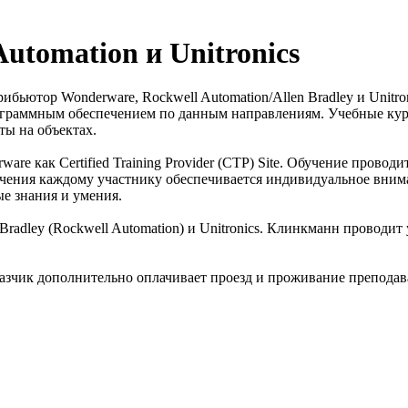
utomation и Unitronics
ьютор Wonderware, Rockwell Automation/Allen Bradley и Unitro
рограммным обеспечением по данным направлениям. Учебные ку
ы на объектах.
e как Certified Training Provider (CTP) Site. Обучение прово
чения каждому участнику обеспечивается индивидуальное вним
е знания и умения.
 Bradley (Rockwell Automation) и Unitronics. Клинкманн прово
аказчик дополнительно оплачивает проезд и проживание преподав