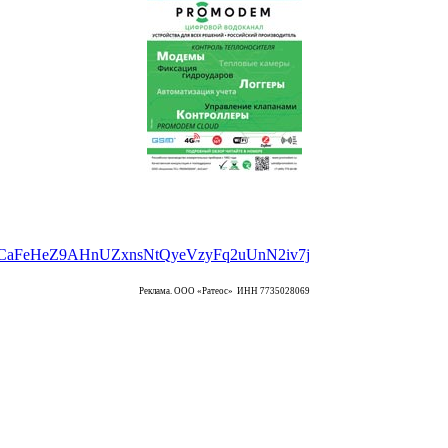
Реклама. ООО «Ратеос» ИНН 7735028069