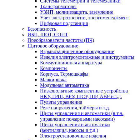
Системы телеметрии и телемеханики
Трансформаторы
УЗИП, молниезащита, заземление
Учет электроэнергии, энергоменеджмент
Цифровая подстанция
Безопасность
ИБП, ШОТ, СОПТ
Преобразователи частоты (ПЧ)
Щитовое оборудование
Взрывозащищенное оборудование
Изделия электромонтажные и инструменты
Коммутационная аппаратура
Компоненты
Корпуса, Термошкафы
Маркировка
Модульная автоматика
Низковольтные комплектные устройства
НКУ, ГРЩ, ВРУ, ЩСУ, ШР, АВР и т.д.
Пульты управления
Реле напряжения, таймеры и т.д.
Щиты управления и автоматики (в т.ч.
управление пожарными насосами)
Щиты управления и автоматики
(вентиляция, насосы и т.д.)
Электроустановочные изделия