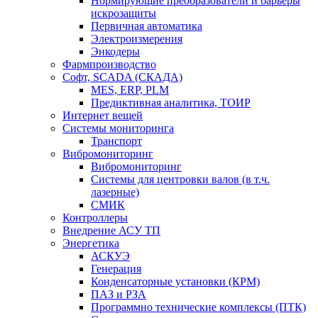
Нормирующие преобразователи и барьеры
искрозащиты
Первичная автоматика
Электроизмерения
Энкодеры
Фармпроизводство
Софт, SCADA (СКАДА)
MES, ERP, PLM
Предиктивная аналитика, ТОИР
Интернет вещей
Системы мониторинга
Транспорт
Вибромониторинг
Вибромониторинг
Системы для центровки валов (в т.ч.
лазерные)
СМИК
Контроллеры
Внедрение АСУ ТП
Энергетика
АСКУЭ
Генерация
Конденсаторные установки (КРМ)
ПАЗ и РЗА
Программно технические комплексы (ПТК)