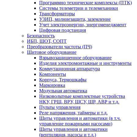
Программно технические комплексы (ПТК)
Системы телеметрии и телемеханики
Трансформаторы
УЗИП, молниезащита, заземление
Учет электроэнергии, энергоменеджмент
Цифровая подстанция
Безопасность
ИБП, ШОТ, СОПТ
Преобразователи частоты (ПЧ)
Щитовое оборудование
Взрывозащищенное оборудование
Изделия электромонтажные и инструменты
Коммутационная аппаратура
Компоненты
Корпуса, Термошкафы
Маркировка
Модульная автоматика
Низковольтные комплектные устройства
НКУ, ГРЩ, ВРУ, ЩСУ, ШР, АВР и т.д.
Пульты управления
Реле напряжения, таймеры и т.д.
Щиты управления и автоматики (в т.ч.
управление пожарными насосами)
Щиты управления и автоматики
(вентиляция, насосы и т.д.)