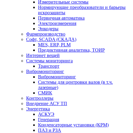
Измерительные системы
Нормирующие преобразователи и барьеры
искрозащиты
Первичная автоматика
Электроизмерения
Энкодеры
Фармпроизводство
Софт, SCADA (СКАДА)
MES, ERP, PLM
Предиктивная аналитика, ТОИР
Интернет вещей
Системы мониторинга
Транспорт
Вибромониторинг
Вибромониторинг
Системы для центровки валов (в т.ч.
лазерные)
СМИК
Контроллеры
Внедрение АСУ ТП
Энергетика
АСКУЭ
Генерация
Конденсаторные установки (КРМ)
ПАЗ и РЗА