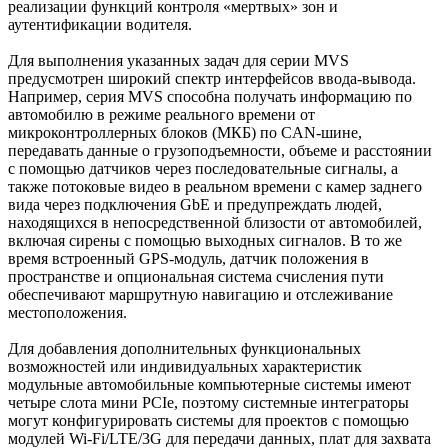
реализации функций контроля «мертвых» зон и
аутентификации водителя.
Для выполнения указанных задач для серии MVS
предусмотрен широкий спектр интерфейсов ввода-вывода.
Например, серия MVS способна получать информацию по
автомобилю в режиме реального времени от
микроконтроллерных блоков (МКБ) по CAN-шине,
передавать данные о грузоподъемности, объеме и расстоянии
с помощью датчиков через последовательные сигналы, а
также потоковые видео в реальном времени с камер заднего
вида через подключения GbE и предупреждать людей,
находящихся в непосредственной близости от автомобилей,
включая сирены с помощью выходных сигналов. В то же
время встроенный GPS-модуль, датчик положения в
пространстве и опциональная система счисления пути
обеспечивают маршрутную навигацию и отслеживание
местоположения.
Для добавления дополнительных функциональных
возможностей или индивидуальных характеристик
модульные автомобильные компьютерные системы имеют
четыре слота мини PCIe, поэтому системные интеграторы
могут конфигурировать системы для проектов с помощью
модулей Wi-Fi/LTE/3G для передачи данных, плат для захвата