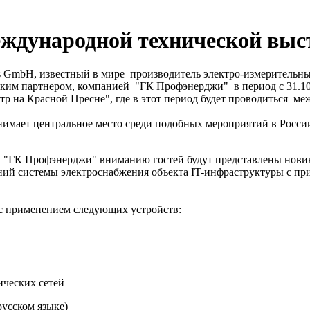
международной технической выс
ics GmbH, известный в мире производитель электро-измерительн
ским партнером, компанией "ГК Профэнерджи" в период с 31.10
р на Красной Пресне", где в этот период будет проводиться меж
анимает центральное место среди подобных мероприятий в Росси
 и "ГК Профэнерджи" вниманию гостей будут представлены нови
ний системы электроснабжения объекта IT-инфраструктуры с п
с применением следующих устройств:
ических сетей
русском языке)