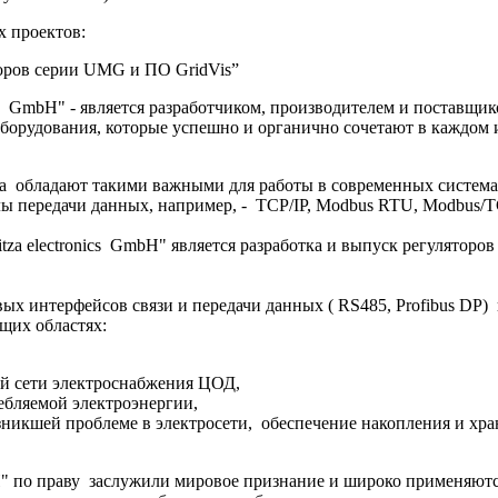
х проектов:
оров серии UMG и ПО GridVis”
ics GmbH" - является разработчиком, производителем и поставщи
оборудования, которые успешно и органично сочетают в кажд
обладают такими важными для работы в современных системах 
лы передачи данных, например, - TCP/IP, Modbus RTU, Modbus/
za electronics GmbH" является разработка и выпуск регуляторов
вых интерфейсов связи и передачи данных ( RS485, Profibus DP
щих областях:
ий сети электроснабжения ЦОД,
ребляемой электроэнергии,
зникшей проблеме в электросети, обеспечение накопления и хр
bH" по праву заслужили мировое признание и широко применяют