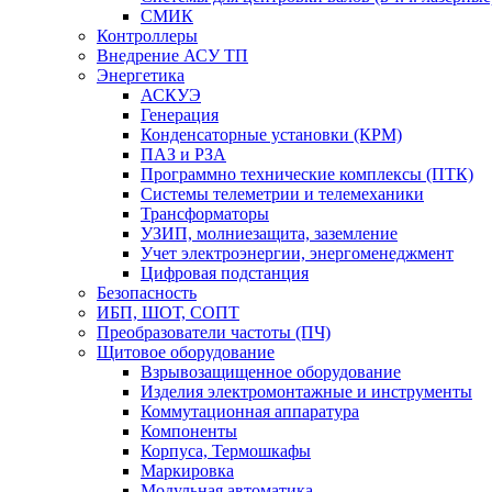
СМИК
Контроллеры
Внедрение АСУ ТП
Энергетика
АСКУЭ
Генерация
Конденсаторные установки (КРМ)
ПАЗ и РЗА
Программно технические комплексы (ПТК)
Системы телеметрии и телемеханики
Трансформаторы
УЗИП, молниезащита, заземление
Учет электроэнергии, энергоменеджмент
Цифровая подстанция
Безопасность
ИБП, ШОТ, СОПТ
Преобразователи частоты (ПЧ)
Щитовое оборудование
Взрывозащищенное оборудование
Изделия электромонтажные и инструменты
Коммутационная аппаратура
Компоненты
Корпуса, Термошкафы
Маркировка
Модульная автоматика