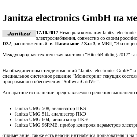
Janitza electronics GmbH на 
17.10.2017
Немецкая компания Janitza electron
электроснабжения, совместно со своим россий
D32
, расположенный
в Павильоне 2 Зал 3
, в МВЦ "Экспоцент
Международная техническая выставка "HitechBuilding-2017" з
На объединенном стенде компаний "Janitza electronics GmbH"
специальное системное решение “Мониторинг текущих состоя
программного обеспечения "SoftwearGridVis”.
Аппаратное исполнение представляемого решения выполнено 
Janitza UMG 508, анализатор ПКЭ
Janitza UMG 511, анализатор ПКЭ
Janitza UMG 604, анализатор ПКЭ
Janitza UMG 96RME, прибор контроля параметров электр
(примечание: также есть версии интерфейса пользователя и на 