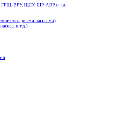
 ГРЩ, ВРУ, ЩСУ, ШР, АВР и т.д.
ление пожарными насосами)
асосы и т.д.)
ний