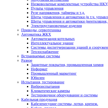
Низковольтные комплектные устройства НКУ,
Пульты управления
Реле напряжения, таймеры и т.д.
Щиты управления и автоматики (в т.ч. управ
Щиты управления и автоматики (вентиляция, н
Электроустановочные изделия
Приводы, сервотехника
Автоматика ЖКХ
Автоматизация котельных
Интеллектуальное здание
Системы диспетчеризации зданий и сооруже
Теплоснабжение
Встраиваемые системы
Разное
Защитные покрытия, промышленная химия
Неформат
Промышленный маркетинг
Юбилеи
Испытания, тестирование
Виброиспытания
Климатические камеры
Тестировочное оборудование и системы
Кабельная продукция
Кабеленесущие системы, лотки, крепеж.