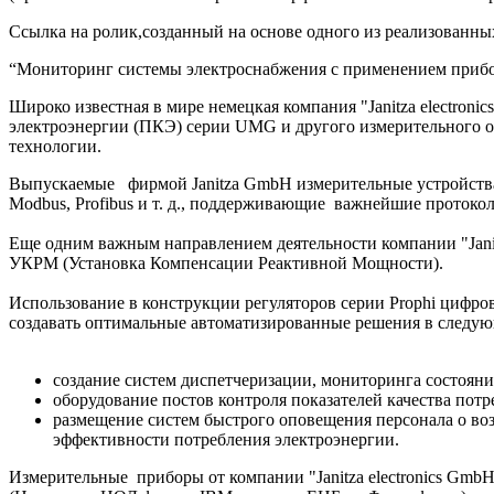
Ссылка на ролик,созданный на основе одного из реализованны
“Мониторинг системы электроснабжения с применением приб
Широко известная в мире немецкая компания "Janitza electron
электроэнергии (ПКЭ) серии UMG и другого измерительного 
технологии.
Выпускаемые фирмой Janitza GmbH измерительные устройства 
Modbus, Profibus и т. д., поддерживающие важнейшие протоко
Еще одним важным направлением деятельности компании "Janit
УКРМ (Установка Компенсации Реактивной Мощности).
Использование в конструкции регуляторов серии Prophi цифро
создавать оптимальные автоматизированные решения в следую
создание систем диспетчеризации, мониторинга состоян
оборудование постов контроля показателей качества пот
размещение систем быстрого оповещения персонала о во
эффективности потребления электроэнергии.
Измерительные приборы от компании "Janitza electronics Gm