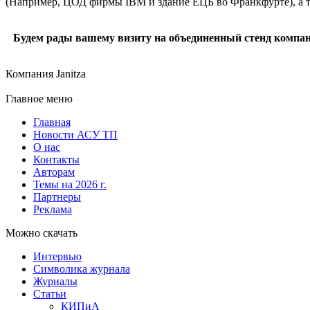
(Например, ЦОД фирмы IBM и здание ЕЦБ во Франкфурте), а та
Будем рады вашему визиту на объединенный стенд компани
Компания Janitza
Главное меню
Главная
Новости АСУ ТП
О нас
Контакты
Авторам
Темы на 2026 г.
Партнеры
Реклама
Можно скачать
Интервью
Символика журнала
Журналы
Статьи
КИПиА