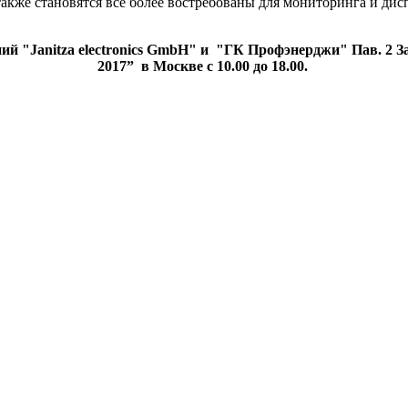
кже становятся все более востребованы для мониторинга и дис
й "Janitza electronics GmbH" и "ГК Профэнерджи" Пав. 2 Зал
2017” в Москве с 10.00 до 18.00.