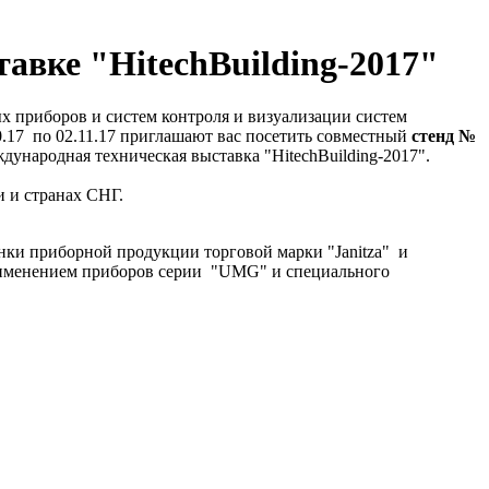
тавке "HitechBuilding-2017"
ых приборов и систем контроля и визуализации систем
.17 по 02.11.17 приглашают вас посетить совместный
стенд №
дународная техническая выставка "HitechBuilding-2017".
и и странах СНГ.
нки приборной продукции торговой марки "Janitza" и
рименением приборов серии "UMG" и специального