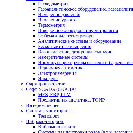
Расходометрия
Газоаналитическое оборудование, газоаналит
Измерение давления
Измерение уровня
Термометрия
Поверочное оборудование, метрология
Безбумажные регистраторы
Аналитические системы и оборудование
Бесконтактные измерения
Весоизмерение, дозировка, сыпучие
Измерительные системы
Нормирующие преобразователи и барьеры ис
Первичная автоматика
Электроизмерения
Энкодеры
Фармпроизводство
Софт, SCADA (СКАДА)
MES, ERP, PLM
Предиктивная аналитика, ТОИР
Интернет вещей
Системы мониторинга
Транспорт
Вибромониторинг
Вибромониторинг
Системы для центровки валов (в т.ч. лазерные