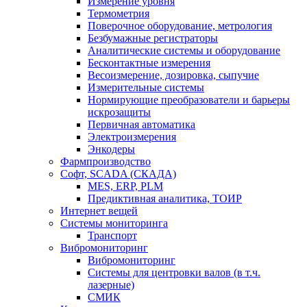
Измерение уровня
Термометрия
Поверочное оборудование, метрология
Безбумажные регистраторы
Аналитические системы и оборудование
Бесконтактные измерения
Весоизмерение, дозировка, сыпучие
Измерительные системы
Нормирующие преобразователи и барьеры
искрозащиты
Первичная автоматика
Электроизмерения
Энкодеры
Фармпроизводство
Софт, SCADA (СКАДА)
MES, ERP, PLM
Предиктивная аналитика, ТОИР
Интернет вещей
Системы мониторинга
Транспорт
Вибромониторинг
Вибромониторинг
Системы для центровки валов (в т.ч.
лазерные)
СМИК