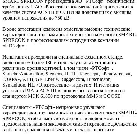
SMART-SPRECON производства АО «РТСофт» техническим
требованиям ПАО «Россети» с рекомендацией применения в
качестве систем АСУТП и ССПИ на подстанциях с высшим
уровнем напряжения до 750 кВ.
В ходе аттестации комиссия отметила высокие технические
характеристики программно-технического комплекса SMART-
SPRECON и профессионализм сотрудников компании
«РТСофт».
Испытания проходили на специально созданном стенде,
включающем более 130 интеллектуальных устройств
различных производителей, в том числе «РТСофт»,
SprecherAutomation, Siemens, НПП «Бреслер», «Релематика»,
«ЭКРА», ABB, GE, Eberle, Ruggedcom, Hirschmann,
Symanitron, ИЦ «Энергосервис» и других. Интеграция
устройств РЗА и АСУТП выполнялась в соответствии со
стандартом МЭК 61850 по протоколам MMS и GOOSE.
Специалисты «РТСофт» непрерывно улучшают
характеристики программно-технического комплекса SMART-
SPRECON, чтобы иметь возможность в любой момент
предоставить нашим заказчикам самые передовые достижения
в области управления объектами электроэнергетики.