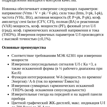
подразделений выходного контроля качества.
Новинка обеспечивает измерение следующих параметров:
напряжение (Vrms / V + pk / V-pk), сила тока (Irms, I+pk, I-pk),
частота (VHz, IHz), активная мощность (P, P+pk, P-pk), коэф.
амплитуд/ crest factor (CFV, CFI), полная (ВА) и реактивная
(VAR) мощность, коэф. мощности (PF), фазовый угол U/I
(град), коэф. гармонических искажений напряжения и тока
(THD%). Измерения первичных параметров U/I производятся
с высокой точностью (±0,1%).
Основные преимущества
Соответствие требованиям МЭК 62301 при измерении
мощности
Измерения синусоидальных сигналов U/I с Ка =3, а
также искаженной формы (в ½ рабочего диапазона при
Ка≤6)
Функция интегрирования: W-h (мощность по времени/
Энергия) / A-h (ток по времени/ Ёмкость)
Измерения суммарных гармонических искажений
/THD% (коэф. искажения синусоидальности)
Измерительные гнезда на передней и на задней панели
прибора
Цветной графический ЖК-дисплей, макс. индикация U/I