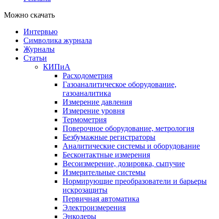
Можно скачать
Интервью
Символика журнала
Журналы
Статьи
КИПиА
Расходометрия
Газоаналитическое оборудование,
газоаналитика
Измерение давления
Измерение уровня
Термометрия
Поверочное оборудование, метрология
Безбумажные регистраторы
Аналитические системы и оборудование
Бесконтактные измерения
Весоизмерение, дозировка, сыпучие
Измерительные системы
Нормирующие преобразователи и барьеры
искрозащиты
Первичная автоматика
Электроизмерения
Энкодеры