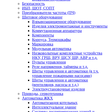
Безопасность
ИБП, ШОТ, СОПТ
Преобразователи частоты (ПЧ)
Щитовое оборудование
Взрывозащищенное оборудование
Изделия электромонтажные и инструменты
Коммутационная аппаратура
Компоненты
Корпуса, Термошкафы
Маркировка
Модульная автоматика
Низковольтные комплектные устройства
НКУ, ГРЩ, ВРУ, ЩСУ, ШР, АВР и т.д.
Пульты управления
Реле напряжения, таймеры и т.д.
Щиты управления и автоматики (в т.ч.
управление пожарными насосами)
Щиты управления и автоматики
(вентиляция, насосы и т.д.)
Электроустановочные изделия
Приводы, сервотехника
Автоматика ЖКХ
Автоматизация котельных
Интеллектуальное здание
Системы диспетчеризации зданий и