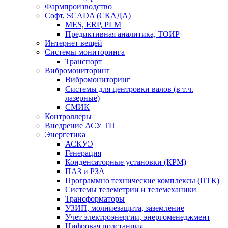
Фармпроизводство
Софт, SCADA (СКАДА)
MES, ERP, PLM
Предиктивная аналитика, ТОИР
Интернет вещей
Системы мониторинга
Транспорт
Вибромониторинг
Вибромониторинг
Системы для центровки валов (в т.ч.
лазерные)
СМИК
Контроллеры
Внедрение АСУ ТП
Энергетика
АСКУЭ
Генерация
Конденсаторные установки (КРМ)
ПАЗ и РЗА
Программно технические комплексы (ПТК)
Системы телеметрии и телемеханики
Трансформаторы
УЗИП, молниезащита, заземление
Учет электроэнергии, энергоменеджмент
Цифровая подстанция