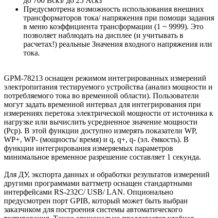
до 700 Вскз/ до 25 Аскз
Предусмотрена возможность использования внешних
трансформаторов тока/ напряжения при помощи задания
в меню коэффициента трансформации (1 ~ 9999). Это
позволяет наблюдать на дисплее (и учитывать в
расчетах!) реальные Значения входного напряжения или
тока.
GPM-78213 оснащен режимом интегрированных измерений
электропитания тестируемого устройства (анализ мощности и
потребляемого тока во временной области). Пользователи
могут задать временной интервал для интегрирования при
измерениях перетока электрической мощности от источника к
нагрузке или вычислить усредненное значение мощности
(Pср). В этой функции доступно измерять показатели WP,
WP+, WP- (мощность/ время) и q, q+, q- (эл. ёмкость). В
функции интегрирования измеряемых параметров
минимальное временное разрешение составляет 1 секунда.
Для ДУ, экспорта данных и обработки результатов измерений
другими программами ваттметр оснащен стандартными
интерфейсами RS-232C/ USB/ LAN. Опционально
предусмотрен порт GPIB, который может быть выбран
заказчиком для построения системы автоматического