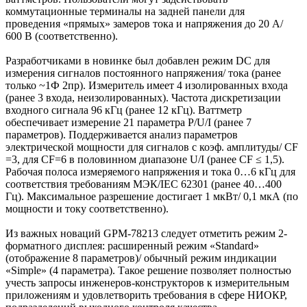
коммутационные терминалы на задней панели для
проведения «прямых» замеров тока и напряжения до 20 А/
600 В (соответственно).
Разработчиками в новинке был добавлен режим DC для
измерения сигналов постоянного напряжения/ тока (ранее
только ~1Ф 2пр). Измеритель имеет 4 изолированных входа
(ранее 3 входа, неизолированных). Частота дискретизации
входного сигнала 96 кГц (ранее 12 кГц). Ваттметр
обеспечивает измерение 21 параметра P/U/I (ранее 7
параметров). Поддерживается анализ параметров
электрической мощности для сигналов с коэф. амплитуды/ CF
=3, для CF=6 в половинном диапазоне U/I (ранее CF ≤ 1,5).
Рабочая полоса измеряемого напряжения и тока 0…6 кГц для
соответствия требованиям МЭК/IEC 62301 (ранее 40…400
Гц). Максимальное разрешение достигает 1 мкВт/ 0,1 мкА (по
мощности и току соответственно).
Из важных новаций GPM-78213 следует отметить режим 2-
форматного дисплея: расширенный режим «Standard»
(отображение 8 параметров)/ обычный режим индикации
«Simple» (4 параметра). Такое решение позволяет полностью
учесть запросы инженеров-конструкторов к измерительным
приложениям и удовлетворить требования в сфере НИОКР,