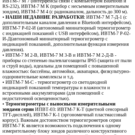
ИВТМ-7 М 7 (интерфейсы связи с компьютером Bluetooth и
RS-232), ИВТМ-7 М К (прибор с несъемным измерительным
зондом), ИВТМ-7 М 4 (с радиоканалом, дальность до 300 м).
•
НАШИ НЕДАВНИЕ РАЗРАБОТКИ
: ИВТМ-7 М 7-Д-1 (с
дополнительным каналом давления и Bluetooth интерфейсом),
ИВТМ-7 Р-02-И (автономный миниатюрный термогигрометр
с индикацией показаний с USB интерфейсом), ИВТМ-7 Р-02-
И-Д(автономный миниатюрный термогигрометр с
индикацией показаний, дополнительная функция измерения
давления).
• ИВТМ-7 М 2-В, ИВТМ-7 М 3-В и ИВТМ-7 М 2-Д-В -
приборы со степенью пылевлагозащиты IP65 (защита от пыли
и струй воды), идеальны для помещений с повышенной
влажностью: бассейны, автомойки, аквапарки, физкультурно-
оздоровительные комплексы и т.д.
• ИВТМ-7 М-С - термогигрометр со светодиодной
индикацией показаний температуры и влажности и
встроенными аккумуляторами (для помещений с
недостаточной освещенностью).
•
Термогигрометры с выносными измерительными
зондами серии
ИПВТ-03: ИВТМ-7 К-Т (цветной сенсорный
TFT-дисплей), ИВТМ-7 К-1 (эргономичный пластмассовый
корпус). Важным достоинством термогигрометров серии
ИВТМ-7 К является возможность подключения к одному
измерительному блоку зондов различного конструктивного