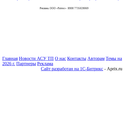
Реклама. ООО «Ратеос» ИНН 7735028069
Главная
Новости АСУ ТП
О нас
Контакты
Авторам
Темы на
2026 г.
Партнеры
Реклама
Сайт разработан на 1С-Битрикс
- Aprix.ru