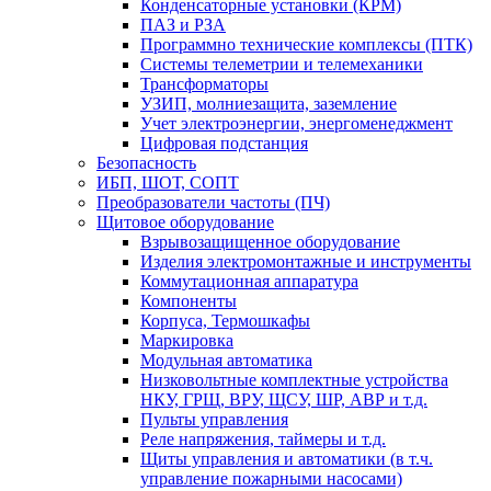
Конденсаторные установки (КРМ)
ПАЗ и РЗА
Программно технические комплексы (ПТК)
Системы телеметрии и телемеханики
Трансформаторы
УЗИП, молниезащита, заземление
Учет электроэнергии, энергоменеджмент
Цифровая подстанция
Безопасность
ИБП, ШОТ, СОПТ
Преобразователи частоты (ПЧ)
Щитовое оборудование
Взрывозащищенное оборудование
Изделия электромонтажные и инструменты
Коммутационная аппаратура
Компоненты
Корпуса, Термошкафы
Маркировка
Модульная автоматика
Низковольтные комплектные устройства
НКУ, ГРЩ, ВРУ, ЩСУ, ШР, АВР и т.д.
Пульты управления
Реле напряжения, таймеры и т.д.
Щиты управления и автоматики (в т.ч.
управление пожарными насосами)