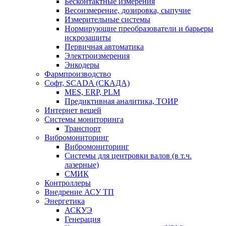
Бесконтактные измерения
Весоизмерение, дозировка, сыпучие
Измерительные системы
Нормирующие преобразователи и барьеры
искрозащиты
Первичная автоматика
Электроизмерения
Энкодеры
Фармпроизводство
Софт, SCADA (СКАДА)
MES, ERP, PLM
Предиктивная аналитика, ТОИР
Интернет вещей
Системы мониторинга
Транспорт
Вибромониторинг
Вибромониторинг
Системы для центровки валов (в т.ч.
лазерные)
СМИК
Контроллеры
Внедрение АСУ ТП
Энергетика
АСКУЭ
Генерация