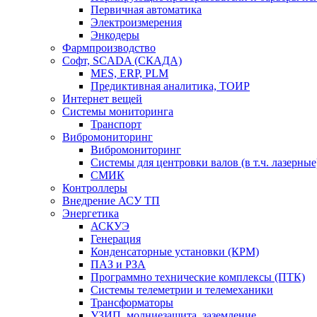
Первичная автоматика
Электроизмерения
Энкодеры
Фармпроизводство
Софт, SCADA (СКАДА)
MES, ERP, PLM
Предиктивная аналитика, ТОИР
Интернет вещей
Системы мониторинга
Транспорт
Вибромониторинг
Вибромониторинг
Системы для центровки валов (в т.ч. лазерные
СМИК
Контроллеры
Внедрение АСУ ТП
Энергетика
АСКУЭ
Генерация
Конденсаторные установки (КРМ)
ПАЗ и РЗА
Программно технические комплексы (ПТК)
Системы телеметрии и телемеханики
Трансформаторы
УЗИП, молниезащита, заземление