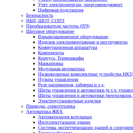
Учет электроэнергии, энергоменеджмент
Цифровая подстанция
Безопасность
ИБП, ШОТ, СОПТ
Преобразователи частоты (ПЧ)
Щитовое оборудование
Взрывозащищенное оборудование
Изделия электромонтажные и инструменты
Коммутационная аппаратура
Компоненты
Корпуса, Термошкафы
Маркировка
Модульная автоматика
Низковольтные комплектные устройства НКУ,
Пульты управления
Реле напряжения, таймеры и т.д.
Щиты управления и автоматики (в т.ч. управ
Щиты управления и автоматики (вентиляция, н
Электроустановочные изделия
Приводы, сервотехника
Автоматика ЖКХ
Автоматизация котельных
Интеллектуальное здание
Системы диспетчеризации зданий и сооруже
Теплоснабжение