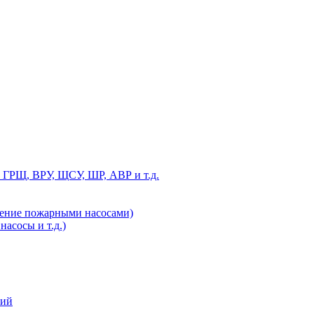
 ГРЩ, ВРУ, ЩСУ, ШР, АВР и т.д.
ление пожарными насосами)
асосы и т.д.)
ний