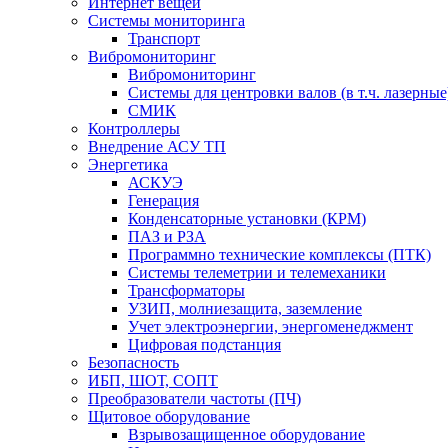
Интернет вещей
Системы мониторинга
Транспорт
Вибромониторинг
Вибромониторинг
Системы для центровки валов (в т.ч. лазерные
СМИК
Контроллеры
Внедрение АСУ ТП
Энергетика
АСКУЭ
Генерация
Конденсаторные установки (КРМ)
ПАЗ и РЗА
Программно технические комплексы (ПТК)
Системы телеметрии и телемеханики
Трансформаторы
УЗИП, молниезащита, заземление
Учет электроэнергии, энергоменеджмент
Цифровая подстанция
Безопасность
ИБП, ШОТ, СОПТ
Преобразователи частоты (ПЧ)
Щитовое оборудование
Взрывозащищенное оборудование