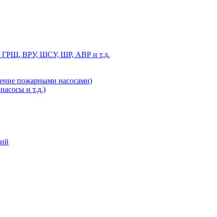
 ГРЩ, ВРУ, ЩСУ, ШР, АВР и т.д.
ление пожарными насосами)
асосы и т.д.)
ний