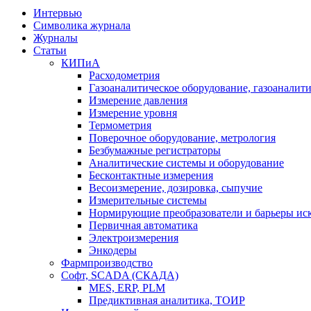
Интервью
Символика журнала
Журналы
Статьи
КИПиА
Расходометрия
Газоаналитическое оборудование, газоаналит
Измерение давления
Измерение уровня
Термометрия
Поверочное оборудование, метрология
Безбумажные регистраторы
Аналитические системы и оборудование
Бесконтактные измерения
Весоизмерение, дозировка, сыпучие
Измерительные системы
Нормирующие преобразователи и барьеры ис
Первичная автоматика
Электроизмерения
Энкодеры
Фармпроизводство
Софт, SCADA (СКАДА)
MES, ERP, PLM
Предиктивная аналитика, ТОИР