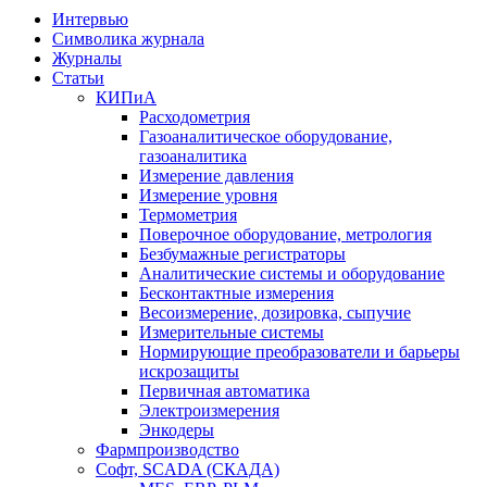
Интервью
Символика журнала
Журналы
Статьи
КИПиА
Расходометрия
Газоаналитическое оборудование,
газоаналитика
Измерение давления
Измерение уровня
Термометрия
Поверочное оборудование, метрология
Безбумажные регистраторы
Аналитические системы и оборудование
Бесконтактные измерения
Весоизмерение, дозировка, сыпучие
Измерительные системы
Нормирующие преобразователи и барьеры
искрозащиты
Первичная автоматика
Электроизмерения
Энкодеры
Фармпроизводство
Софт, SCADA (СКАДА)