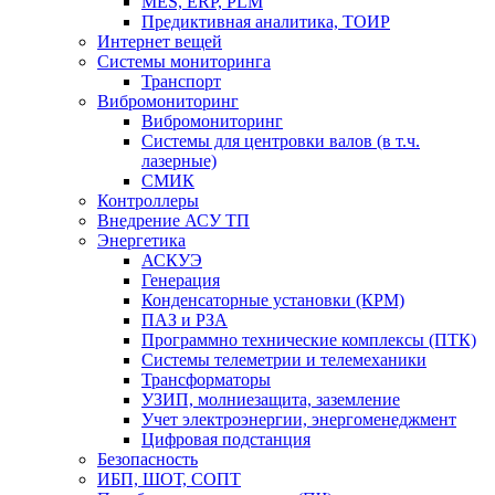
MES, ERP, PLM
Предиктивная аналитика, ТОИР
Интернет вещей
Системы мониторинга
Транспорт
Вибромониторинг
Вибромониторинг
Системы для центровки валов (в т.ч.
лазерные)
СМИК
Контроллеры
Внедрение АСУ ТП
Энергетика
АСКУЭ
Генерация
Конденсаторные установки (КРМ)
ПАЗ и РЗА
Программно технические комплексы (ПТК)
Системы телеметрии и телемеханики
Трансформаторы
УЗИП, молниезащита, заземление
Учет электроэнергии, энергоменеджмент
Цифровая подстанция
Безопасность
ИБП, ШОТ, СОПТ