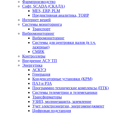
Фармпроизводство
Софт, SCADA (СКАДА)
MES, ERP, PLM
Предиктивная аналитика, ТОИР
Интернет вещей
Системы мониторинга
Транспорт
Вибромониторинг
Вибромониторинг
Системы для центровки валов (в т.ч.
лазерные)
СМИК
Контроллеры
Внедрение АСУ ТП
Энергетика
АСКУЭ
Генерация
Конденсаторные установки (КРМ)
ПАЗ и РЗА
Программно технические комплексы (ПТК)
Системы телеметрии и телемеханики
Трансформаторы
УЗИП, молниезащита, заземление
Учет электроэнергии, энергоменеджмент
Цифровая подстанция