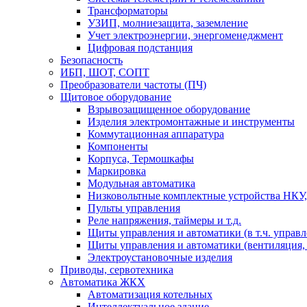
Трансформаторы
УЗИП, молниезащита, заземление
Учет электроэнергии, энергоменеджмент
Цифровая подстанция
Безопасность
ИБП, ШОТ, СОПТ
Преобразователи частоты (ПЧ)
Щитовое оборудование
Взрывозащищенное оборудование
Изделия электромонтажные и инструменты
Коммутационная аппаратура
Компоненты
Корпуса, Термошкафы
Маркировка
Модульная автоматика
Низковольтные комплектные устройства НКУ,
Пульты управления
Реле напряжения, таймеры и т.д.
Щиты управления и автоматики (в т.ч. управ
Щиты управления и автоматики (вентиляция, н
Электроустановочные изделия
Приводы, сервотехника
Автоматика ЖКХ
Автоматизация котельных
Интеллектуальное здание