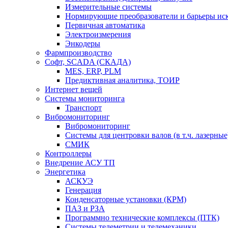
Измерительные системы
Нормирующие преобразователи и барьеры ис
Первичная автоматика
Электроизмерения
Энкодеры
Фармпроизводство
Софт, SCADA (СКАДА)
MES, ERP, PLM
Предиктивная аналитика, ТОИР
Интернет вещей
Системы мониторинга
Транспорт
Вибромониторинг
Вибромониторинг
Системы для центровки валов (в т.ч. лазерные
СМИК
Контроллеры
Внедрение АСУ ТП
Энергетика
АСКУЭ
Генерация
Конденсаторные установки (КРМ)
ПАЗ и РЗА
Программно технические комплексы (ПТК)
Системы телеметрии и телемеханики