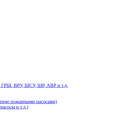
 ГРЩ, ВРУ, ЩСУ, ШР, АВР и т.д.
ление пожарными насосами)
асосы и т.д.)