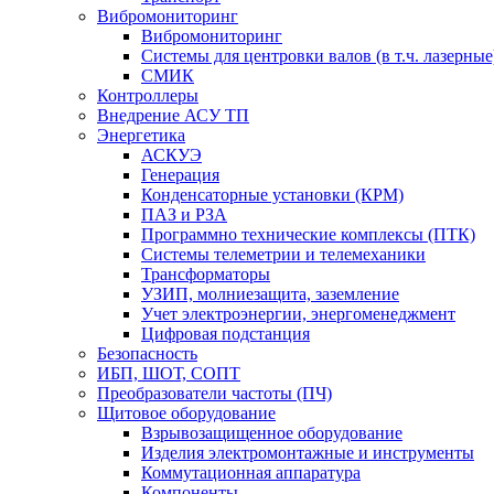
Вибромониторинг
Вибромониторинг
Системы для центровки валов (в т.ч. лазерные
СМИК
Контроллеры
Внедрение АСУ ТП
Энергетика
АСКУЭ
Генерация
Конденсаторные установки (КРМ)
ПАЗ и РЗА
Программно технические комплексы (ПТК)
Системы телеметрии и телемеханики
Трансформаторы
УЗИП, молниезащита, заземление
Учет электроэнергии, энергоменеджмент
Цифровая подстанция
Безопасность
ИБП, ШОТ, СОПТ
Преобразователи частоты (ПЧ)
Щитовое оборудование
Взрывозащищенное оборудование
Изделия электромонтажные и инструменты
Коммутационная аппаратура
Компоненты