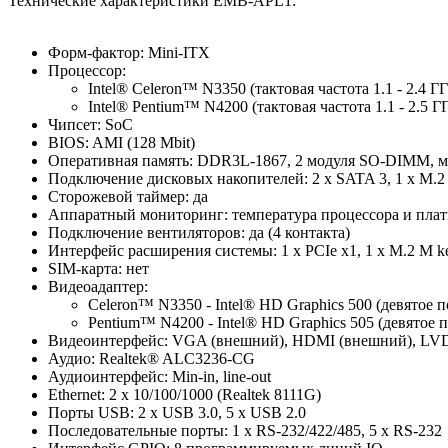
Технические характеристики EMB-APL1:
Форм-фактор: Mini-ITX
Процессор:
Intel® Celeron™ N3350 (тактовая частота 1.1 - 2.4 Г
Intel® Pentium™ N4200 (тактовая частота 1.1 - 2.5 Г
Чипсет: SoC
BIOS: AMI (128 Mbit)
Оперативная память: DDR3L-1867, 2 модуля SO-DIMM, 
Подключение дисковых накопителей: 2 x SATA 3, 1 x M.2 
Сторожевой таймер: да
Аппаратный мониторинг: температура процессора и плат
Подключение вентиляторов: да (4 контакта)
Интерфейс расширения системы: 1 x PCIe x1, 1 x M.2 M ke
SIM-карта: нет
Видеоадаптер:
Celeron™ N3350 - Intel® HD Graphics 500 (девятое
Pentium™ N4200 - Intel® HD Graphics 505 (девятое
Видеоинтерфейс: VGA (внешний), HDMI (внешний), LVD
Аудио: Realtek® ALC3236-CG
Аудиоинтерфейс: Min-in, line-out
Ethernet: 2 x 10/100/1000 (Realtek 8111G)
Порты USB: 2 x USB 3.0, 5 x USB 2.0
Последовательные порты: 1 x RS-232/422/485, 5 x RS-232