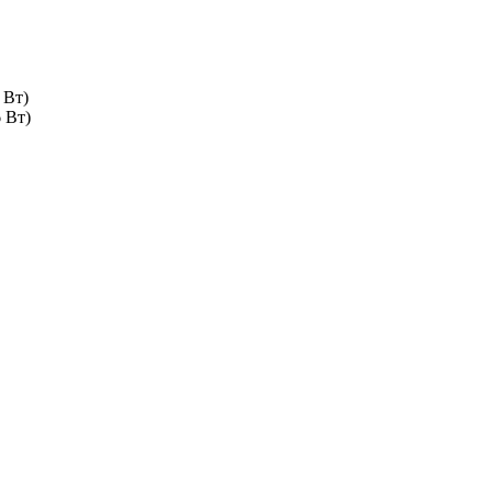
 Вт)
 Вт)