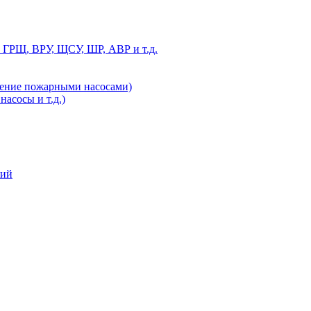
 ГРЩ, ВРУ, ЩСУ, ШР, АВР и т.д.
ление пожарными насосами)
асосы и т.д.)
ний