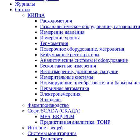
Журналы
Статьи
КИПиА
Расходометрия
Газоаналитическое оборудование, газоаналит
Измерение давления
Измерение уровня
Термометрия
Поверочное оборудование, метрология
Безбумажные регистраторы
Аналитические системы и оборудование
Бесконтактные измерения
Весоизмерение, дозировка, сыпучие
Измерительные системы
Нормирующие преобразователи и барьеры ис
Первичная автоматика
Электроизмерения
Энкодеры
Фармпроизводство
Софт, SCADA (СКАДА)
MES, ERP, PLM
Предиктивная аналитика, ТОИР
Интернет вещей
Системы мониторинга
Транспорт