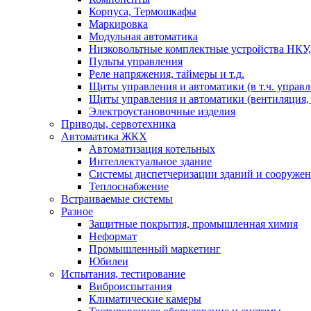
Корпуса, Термошкафы
Маркировка
Модульная автоматика
Низковольтные комплектные устройства НКУ,
Пульты управления
Реле напряжения, таймеры и т.д.
Щиты управления и автоматики (в т.ч. управ
Щиты управления и автоматики (вентиляция, н
Электроустановочные изделия
Приводы, сервотехника
Автоматика ЖКХ
Автоматизация котельных
Интеллектуальное здание
Системы диспетчеризации зданий и сооруже
Теплоснабжение
Встраиваемые системы
Разное
Защитные покрытия, промышленная химия
Неформат
Промышленный маркетинг
Юбилеи
Испытания, тестирование
Виброиспытания
Климатические камеры