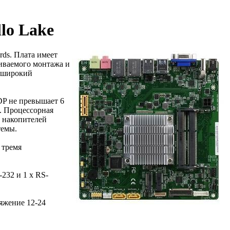
lo Lake
rds. Плата имеет
аиваемого монтажа и
1 широкий
DP не превышает 6
а. Процессорная
 накопителей
темы.
 тремя
232 и 1 x RS-
яжение 12-24