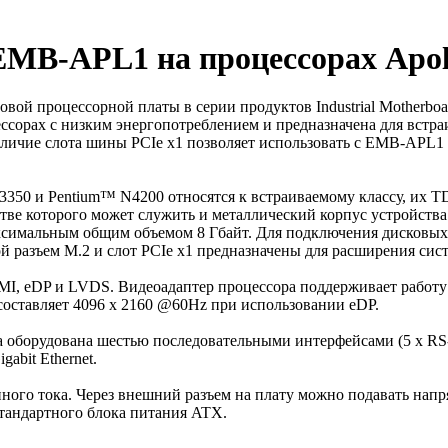
MB-APL1 на процессорах Apol
ой процессорной платы в серии продуктов Industrial Motherboa
ссорах с низким энергопотреблением и предназначена для встр
аличие слота шины PCIe x1 позволяет использовать с EMB-APL
50 и Pentium™ N4200 относятся к встраиваемому классу, их T
естве которого может служить и металлический корпус устройств
ксимальным общим объемом 8 Гбайт. Для подключения дисковых
ой разъем M.2 и слот PCIe x1 предназначены для расширения сис
, eDP и LVDS. Видеоадаптер процессора поддерживает работу
оставляет 4096 x 2160 @60Hz при использовании eDP.
 оборудована шестью последовательными интерфейсами (5 x RS-
abit Ethernet.
ного тока. Через внешний разъем на плату можно подавать напр
стандартного блока питания ATX.