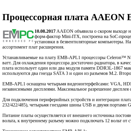
Процессорная плата AAEON E
10.08.2017
AAEON объявила о скором выходе нов
форм-фактор Mini-ITX, построена на SoC-проце
установки в безвентиляторные компьютеры. Н
ассортимент плат расширения.
Устанавливаемые на плату EMB-APL1 процессоры Celeron™ N33
ватт. Для охлаждения процессора достаточно радиатора, в кач
плата использует один или два модуля памяти DDR3L-1867 ма
используются два гнезда SATA 3 и один из разъемов M.2. Втор
EMB-APL1 оснащена четырьмя видеоинтерфейсами: VGA, HDMI
независимыми дисплеями. Максимальное разрешение дисплея с
Для подключения периферийных устройств и интеграции плата
232/422/485), четырьмя гнездами шины USB и двумя портами Gig
Питание платы осуществляется от внешнего источника постоян
вольта, к внутреннему разъему можно подключать 12 вольт от 