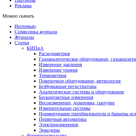
Партнеры
Реклама
Можно скачать
Интервью
Символика журнала
Журналы
Статьи
КИПиА
Расходометрия
Газоаналитическое оборудование, газоаналит
Измерение давления
Измерение уровня
Термометрия
Поверочное оборудование, метрология
Безбумажные регистраторы
Аналитические системы и оборудование
Бесконтактные измерения
Весоизмерение, дозировка, сыпучие
Измерительные системы
Нормирующие преобразователи и барьеры ис
Первичная автоматика
Электроизмерения
Энкодеры
Фармпроизводство