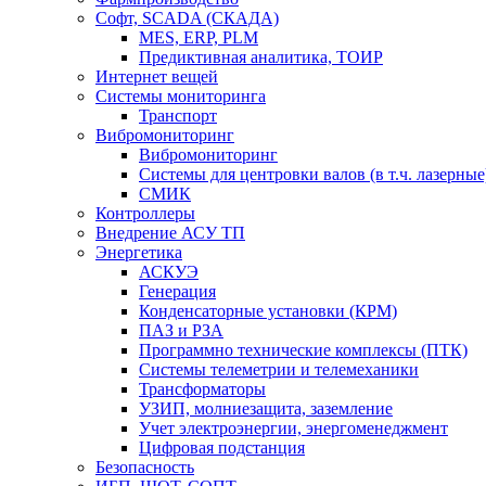
Софт, SCADA (СКАДА)
MES, ERP, PLM
Предиктивная аналитика, ТОИР
Интернет вещей
Системы мониторинга
Транспорт
Вибромониторинг
Вибромониторинг
Системы для центровки валов (в т.ч. лазерные
СМИК
Контроллеры
Внедрение АСУ ТП
Энергетика
АСКУЭ
Генерация
Конденсаторные установки (КРМ)
ПАЗ и РЗА
Программно технические комплексы (ПТК)
Системы телеметрии и телемеханики
Трансформаторы
УЗИП, молниезащита, заземление
Учет электроэнергии, энергоменеджмент
Цифровая подстанция
Безопасность