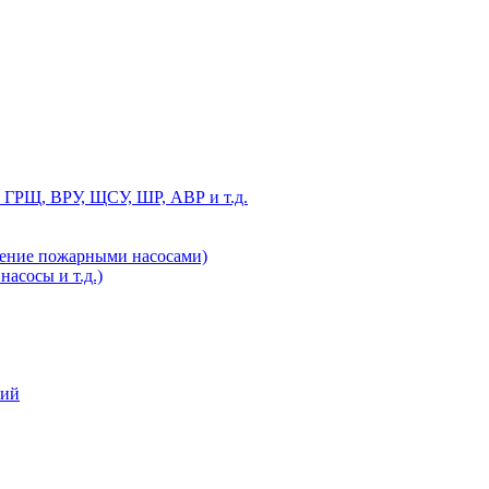
 ГРЩ, ВРУ, ЩСУ, ШР, АВР и т.д.
ление пожарными насосами)
асосы и т.д.)
ний