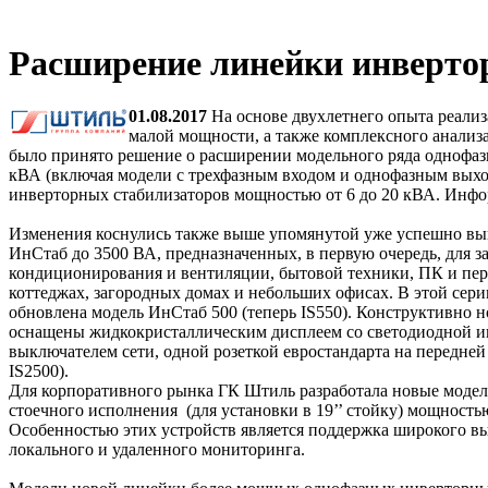
Расширение линейки инверто
01.08.2017
На основе двухлетнего опыта реали
малой мощности, а также комплексного анализ
было принято решение о расширении модельного ряда однофа
кВА (включая модели с трехфазным входом и однофазным выхо
инверторных стабилизаторов мощностью от 6 до 20 кВА. Инфо
Изменения коснулись также выше упомянутой уже успешно в
ИнСтаб до 3500 ВА, предназначенных, в первую очередь, для з
кондиционирования и вентиляции, бытовой техники, ПК и пери
коттеджах, загородных домах и небольших офисах. В этой серии
обновлена модель ИнСтаб 500 (теперь IS550). Конструктивно 
оснащены жидкокристаллическим дисплеем со светодиодной ин
выключателем сети, одной розеткой евростандарта на передней
IS2500).
Для корпоративного рынка ГК Штиль разработала новые моде
стоечного исполнения (для установки в 19’’ стойку) мощностью
Особенностью этих устройств является поддержка широкого 
локального и удаленного мониторинга.