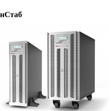
ИнСтаб