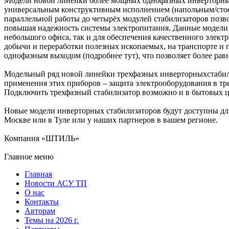
Модели новой линейки более мощных однофазных инверторных
универсальным конструктивным исполнением (напольным/стое
параллельной работы до четырёх модулей стабилизаторов поз
повышая надежность системы электропитания. Данные модели 
небольшого офиса, так и для обеспечения качественного элект
добычи и переработки полезных ископаемых, на транспорте и 
однофазным выходом (подробнее тут), что позволяет более ра
Модельный ряд новой линейки трехфазных инверторныхстабили
применения этих приборов – защита электрооборудования в тр
Подключить трехфазный стабилизатор возможно и в бытовых ц
Новые модели инверторных стабилизаторов будут доступны для
Москве или в Туле или у наших партнеров в вашем регионе.
Компания «ШТИЛЬ»
Главное меню
Главная
Новости АСУ ТП
О нас
Контакты
Авторам
Темы на 2026 г.