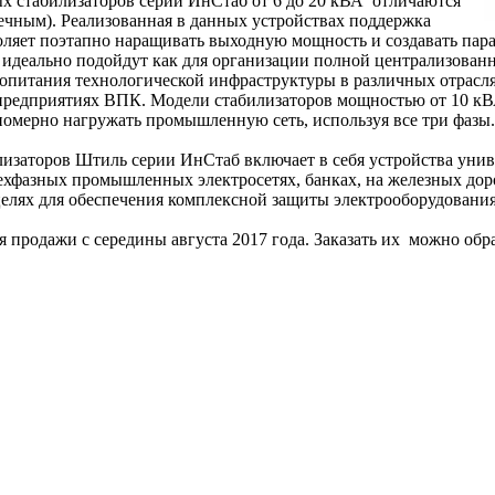
 стабилизаторов серии ИнСтаб от 6 до 20 кВА отличаются
чным). Реализованная в данных устройствах поддержка
воляет поэтапно наращивать выходную мощность и создавать па
идеально подойдут как для организации полной централизован
ропитания технологической инфраструктуры в различных отраслях
предприятиях ВПК. Модели стабилизаторов мощностью от 10 кВА
вномерно нагружать промышленную сеть, используя все три фаз
заторов Штиль серии ИнСтаб включает в себя устройства унив
ехфазных промышленных электросетях, банках, на железных доро
елях для обеспечения комплексной защиты электрооборудовани
 продажи с середины августа 2017 года. Заказать их можно об