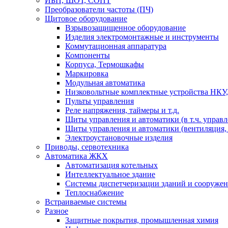
ИБП, ШОТ, СОПТ
Преобразователи частоты (ПЧ)
Щитовое оборудование
Взрывозащищенное оборудование
Изделия электромонтажные и инструменты
Коммутационная аппаратура
Компоненты
Корпуса, Термошкафы
Маркировка
Модульная автоматика
Низковольтные комплектные устройства НКУ,
Пульты управления
Реле напряжения, таймеры и т.д.
Щиты управления и автоматики (в т.ч. управ
Щиты управления и автоматики (вентиляция, н
Электроустановочные изделия
Приводы, сервотехника
Автоматика ЖКХ
Автоматизация котельных
Интеллектуальное здание
Системы диспетчеризации зданий и сооруже
Теплоснабжение
Встраиваемые системы
Разное
Защитные покрытия, промышленная химия