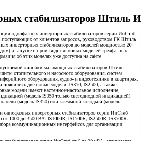
рных стабилизаторов Штиль 
зации однофазных инверторных стабилизаторов серии ИнСтаб
а поступающих от клиентов запросов, руководством ГК Штиль
зных инверторных стабилизаторов до моделей мощностью 20
дом) и запуске в производство новых моделей трехфазных
рмация об этих моделях уже доступна на сайте.
ыпускаемой линейки маломощных стабилизаторов Штиль
ащиты отопительного и насосного оборудования, систем
ферийного оборудования, аудио- и видеотехники в квартирах,
 появились две новые модели: IS350, IS2500, а также
новые модели имеют настенное/настольное исполнение,
дикацией (модель IS350 только светодиодной индикацией),
 панели (модель IS350) или клеммной колодкой (модель
ли однофазных инверторных стабилизаторов серии ИнСтаб
 от 1000 до 3500 ВА: IS1000R, IS1500R, IS2500R, IS3500R.
выбора коммуникационных интерфейсов для организации