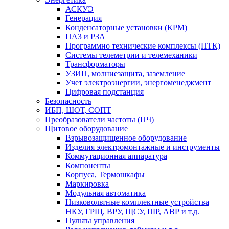
АСКУЭ
Генерация
Конденсаторные установки (КРМ)
ПАЗ и РЗА
Программно технические комплексы (ПТК)
Системы телеметрии и телемеханики
Трансформаторы
УЗИП, молниезащита, заземление
Учет электроэнергии, энергоменеджмент
Цифровая подстанция
Безопасность
ИБП, ШОТ, СОПТ
Преобразователи частоты (ПЧ)
Щитовое оборудование
Взрывозащищенное оборудование
Изделия электромонтажные и инструменты
Коммутационная аппаратура
Компоненты
Корпуса, Термошкафы
Маркировка
Модульная автоматика
Низковольтные комплектные устройства
НКУ, ГРЩ, ВРУ, ЩСУ, ШР, АВР и т.д.
Пульты управления