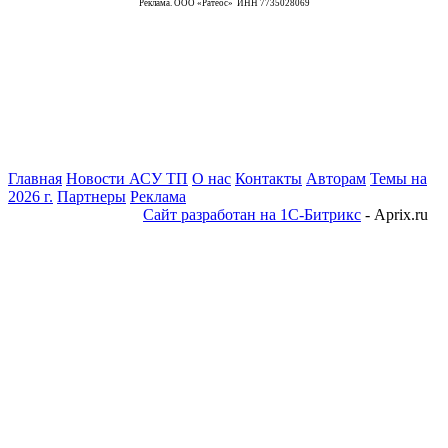
Реклама. ООО «Ратеос» ИНН 7735028069
Главная
Новости АСУ ТП
О нас
Контакты
Авторам
Темы на
2026 г.
Партнеры
Реклама
Сайт разработан на 1С-Битрикс
- Aprix.ru