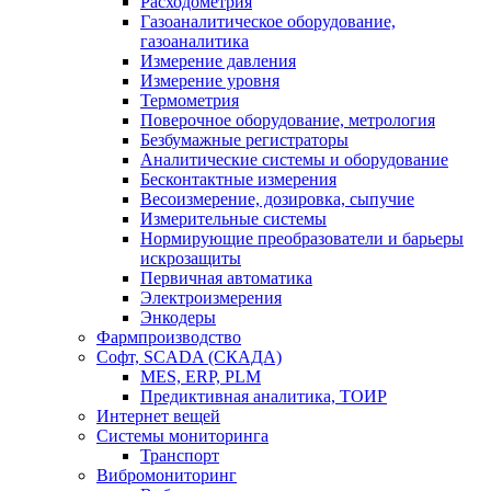
Расходометрия
Газоаналитическое оборудование,
газоаналитика
Измерение давления
Измерение уровня
Термометрия
Поверочное оборудование, метрология
Безбумажные регистраторы
Аналитические системы и оборудование
Бесконтактные измерения
Весоизмерение, дозировка, сыпучие
Измерительные системы
Нормирующие преобразователи и барьеры
искрозащиты
Первичная автоматика
Электроизмерения
Энкодеры
Фармпроизводство
Софт, SCADA (СКАДА)
MES, ERP, PLM
Предиктивная аналитика, ТОИР
Интернет вещей
Системы мониторинга
Транспорт
Вибромониторинг