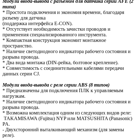
Модули ввода-вывода с разъемом для датчика серии AFE (2
типа)
* Простота подключения и экономия времени, благодаря
разъему для датчика
(поддержка интерфейса E-CON).
* Отсутствует необходимость зачистки проводов и
применения специализированного инструмента.
* Компактная конструкция экономит монтажное
пространство.
* Наличие светодиодного индикатора рабочего состояния и
разрыва провода.
* Два вида монтажа (DIN-рейка, болтовое крепление).
* Совместимость с соединительными кабелями передачи
данных серии CJ.
Модули ввода-вывода с реле серии ABS (8 типов)
* Предназначены для подключения ПЛК к управляемым
нагрузкам.
* Наличие светодиодного индикатора рабочего состояния и
разрыва провода.
* Возможна комплектация одним из следующих видов реле:
TAKAMISAWA (Fujitsu) NYP или MATSUSHITA (Panasonic)
PA.
- Двухсторонний выталкивающий механизм (для замены
реле).