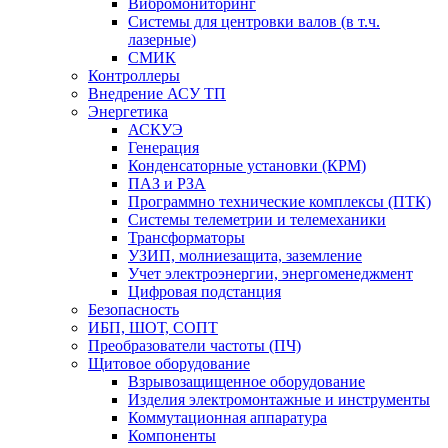
Вибромониторинг
Системы для центровки валов (в т.ч.
лазерные)
СМИК
Контроллеры
Внедрение АСУ ТП
Энергетика
АСКУЭ
Генерация
Конденсаторные установки (КРМ)
ПАЗ и РЗА
Программно технические комплексы (ПТК)
Системы телеметрии и телемеханики
Трансформаторы
УЗИП, молниезащита, заземление
Учет электроэнергии, энергоменеджмент
Цифровая подстанция
Безопасность
ИБП, ШОТ, СОПТ
Преобразователи частоты (ПЧ)
Щитовое оборудование
Взрывозащищенное оборудование
Изделия электромонтажные и инструменты
Коммутационная аппаратура
Компоненты