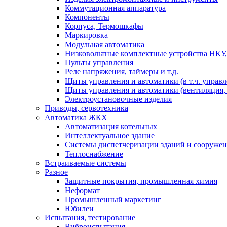
Коммутационная аппаратура
Компоненты
Корпуса, Термошкафы
Маркировка
Модульная автоматика
Низковольтные комплектные устройства НКУ,
Пульты управления
Реле напряжения, таймеры и т.д.
Щиты управления и автоматики (в т.ч. управ
Щиты управления и автоматики (вентиляция, н
Электроустановочные изделия
Приводы, сервотехника
Автоматика ЖКХ
Автоматизация котельных
Интеллектуальное здание
Системы диспетчеризации зданий и сооруже
Теплоснабжение
Встраиваемые системы
Разное
Защитные покрытия, промышленная химия
Неформат
Промышленный маркетинг
Юбилеи
Испытания, тестирование
Виброиспытания