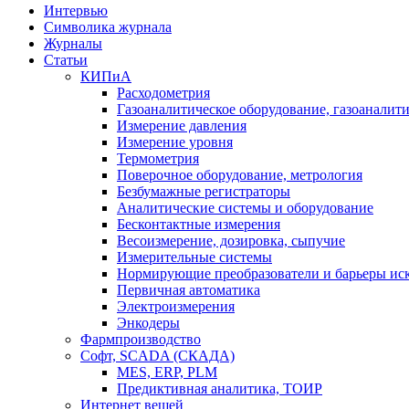
Интервью
Символика журнала
Журналы
Статьи
КИПиА
Расходометрия
Газоаналитическое оборудование, газоаналит
Измерение давления
Измерение уровня
Термометрия
Поверочное оборудование, метрология
Безбумажные регистраторы
Аналитические системы и оборудование
Бесконтактные измерения
Весоизмерение, дозировка, сыпучие
Измерительные системы
Нормирующие преобразователи и барьеры ис
Первичная автоматика
Электроизмерения
Энкодеры
Фармпроизводство
Софт, SCADA (СКАДА)
MES, ERP, PLM
Предиктивная аналитика, ТОИР
Интернет вещей