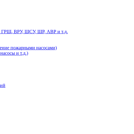
 ГРЩ, ВРУ, ЩСУ, ШР, АВР и т.д.
ление пожарными насосами)
асосы и т.д.)
ний