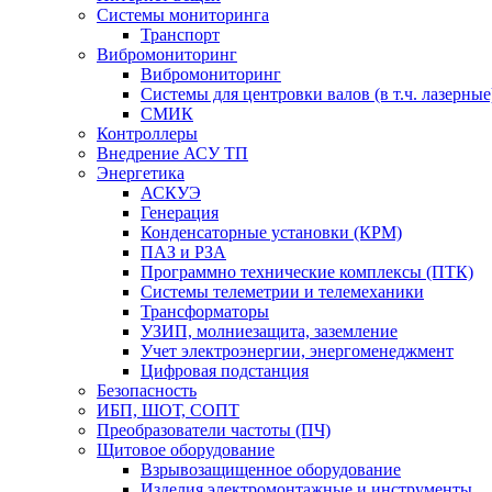
Системы мониторинга
Транспорт
Вибромониторинг
Вибромониторинг
Системы для центровки валов (в т.ч. лазерные
СМИК
Контроллеры
Внедрение АСУ ТП
Энергетика
АСКУЭ
Генерация
Конденсаторные установки (КРМ)
ПАЗ и РЗА
Программно технические комплексы (ПТК)
Системы телеметрии и телемеханики
Трансформаторы
УЗИП, молниезащита, заземление
Учет электроэнергии, энергоменеджмент
Цифровая подстанция
Безопасность
ИБП, ШОТ, СОПТ
Преобразователи частоты (ПЧ)
Щитовое оборудование
Взрывозащищенное оборудование
Изделия электромонтажные и инструменты