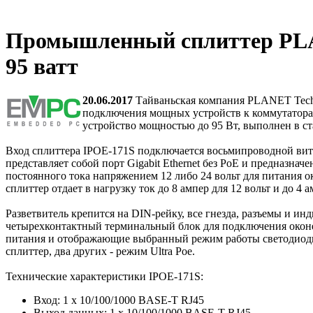
Промышленный сплиттер PLA
95 ватт
20.06.2017
Тайваньская компания PLANET Techn
подключения мощных устройств к коммутаторам
устройство мощностью до 95 Вт, выполнен в ста
Вход сплиттера IPOE-171S подключается восьмипроводной вит
представляет собой порт Gigabit Ethernet без PoE и предназн
постоянного тока напряжением 12 либо 24 вольт для питания о
сплиттер отдает в нагрузку ток до 8 ампер для 12 вольт и до 4 а
Разветвитель крепится на DIN-рейку, все гнезда, разъемы и 
четырехконтактный терминальный блок для подключения оконе
питания и отображающие выбранный режим работы светодиоды.
сплиттер, два других - режим Ultra Poe.
Технические характеристики IPOE-171S:
Вход: 1 x 10/100/1000 BASE-T RJ45
Выход данных: 1 x 10/100/1000 BASE-T RJ45