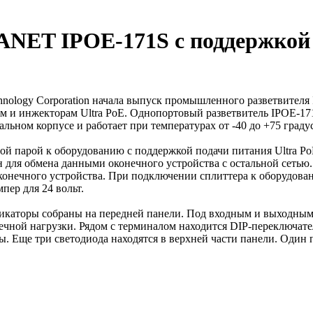
NET IPOE-171S с поддержкой 
ology Corporation начала выпуск промышленного разветвителя 
 и инжекторам Ultra PoE. Однопортовый разветвитель IPOE-171
льном корпусе и работает при температурах от -40 до +75 граду
ой парой к оборудованию с поддержкой подачи питания Ultra P
ачен для обмена данными оконечного устройства с остальной сеть
конечного устройства. При подключении сплиттера к оборудован
мпер для 24 вольт.
индикаторы собраны на передней панели. Под входным и выходны
чной нагрузки. Рядом с терминалом находится DIP-переключат
 Еще три светодиода находятся в верхней части панели. Один 