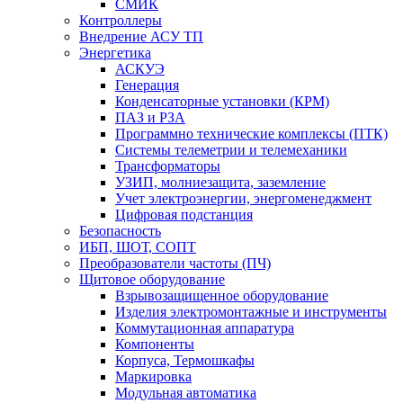
СМИК
Контроллеры
Внедрение АСУ ТП
Энергетика
АСКУЭ
Генерация
Конденсаторные установки (КРМ)
ПАЗ и РЗА
Программно технические комплексы (ПТК)
Системы телеметрии и телемеханики
Трансформаторы
УЗИП, молниезащита, заземление
Учет электроэнергии, энергоменеджмент
Цифровая подстанция
Безопасность
ИБП, ШОТ, СОПТ
Преобразователи частоты (ПЧ)
Щитовое оборудование
Взрывозащищенное оборудование
Изделия электромонтажные и инструменты
Коммутационная аппаратура
Компоненты
Корпуса, Термошкафы
Маркировка
Модульная автоматика