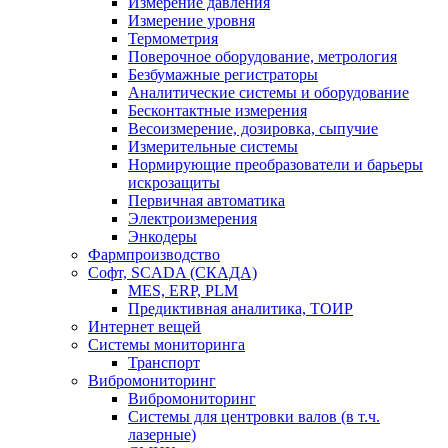
Измерение давления
Измерение уровня
Термометрия
Поверочное оборудование, метрология
Безбумажные регистраторы
Аналитические системы и оборудование
Бесконтактные измерения
Весоизмерение, дозировка, сыпучие
Измерительные системы
Нормирующие преобразователи и барьеры
искрозащиты
Первичная автоматика
Электроизмерения
Энкодеры
Фармпроизводство
Софт, SCADA (СКАДА)
MES, ERP, PLM
Предиктивная аналитика, ТОИР
Интернет вещей
Системы мониторинга
Транспорт
Вибромониторинг
Вибромониторинг
Системы для центровки валов (в т.ч.
лазерные)