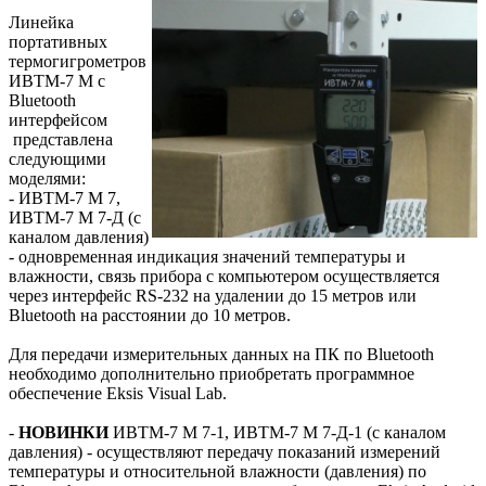
Линейка
портативных
термогигрометров
ИВТМ-7 М с
Bluetooth
интерфейсом
представлена
следующими
моделями:
- ИВТМ-7 М 7,
ИВТМ-7 М 7-Д (с
каналом давления)
- одновременная индикация значений температуры и
влажности, связь прибора с компьютером осуществляется
через интерфейс RS-232 на удалении до 15 метров или
Bluetooth на расстоянии до 10 метров.
Для передачи измерительных данных на ПК по Bluetooth
необходимо дополнительно приобретать программное
обеспечение Eksis Visual Lab.
-
НОВИНКИ
ИВТМ-7 М 7-1, ИВТМ-7 М 7-Д-1 (с каналом
давления) - осуществляют передачу показаний измерений
температуры и относительной влажности (давления) по