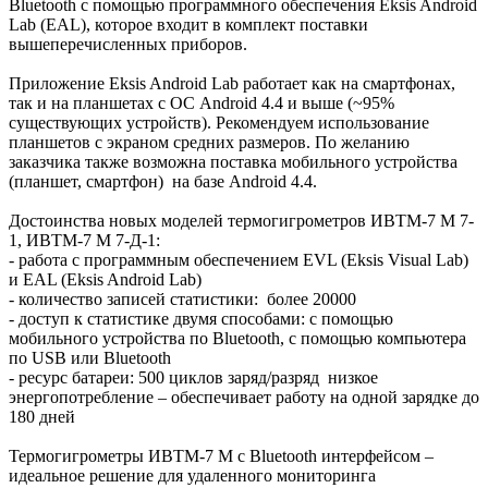
Bluetooth с помощью программного обеспечения Eksis Android
Lab (EAL), которое входит в комплект поставки
вышеперечисленных приборов.
Приложение Eksis Android Lab работает как на смартфонах,
так и на планшетах с ОС Android 4.4 и выше (~95%
существующих устройств). Рекомендуем использование
планшетов с экраном средних размеров. По желанию
заказчика также возможна поставка мобильного устройства
(планшет, смартфон) на базе Android 4.4.
Достоинства новых моделей термогигрометров ИВТМ-7 М 7-
1, ИВТМ-7 М 7-Д-1:
- работа с программным обеспечением EVL (Eksis Visual Lab)
и EAL (Eksis Android Lab)
- количество записей статистики: более 20000
- доступ к статистике двумя способами: с помощью
мобильного устройства по Bluetooth, с помощью компьютера
по USB или Bluetooth
- ресурс батареи: 500 циклов заряд/разряд низкое
энергопотребление – обеспечивает работу на одной зарядке до
180 дней
Термогигрометры ИВТМ-7 М с Bluetooth интерфейсом –
идеальное решение для удаленного мониторинга