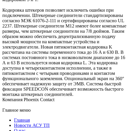
Кодировка штекеров позволяет исключить ошибки при
подключении. Штекерные соединители стандартизированы
согласно МЭК 61076-2-111 и сертифицированы согласно UL
2237. Штекерные соединители M12 имеют более компактные
размеры, чем штекерные соединители на 7/8 дюймов. Таким
образом можно обеспечить децентрализованную подачу
высокой мощности на компактные устройства и
электродвигатели. Новая пятиконтактная кодировка K
рассчитана на системы переменного тока до 16 A и 630 В. В
системах постоянного тока в низковольтном диапазоне до 16
А и 63 В используется новая кодировка L. Эта кодировка
доступна в четырехконтактном исполнении, а также в
пятиконтактном с четырьмя проводниками и контактом
функционального заземления. Опциональный экран на 360°
обеспечивает надежную защиту от ЭМВ. Система быстрой
фиксации SPEEDCON обеспечивает возможность быстрого
монтажа штекерных соединителей.
Компания Phoenix Contact
Главное меню
Главная
Новости АСУ ТП
О нас