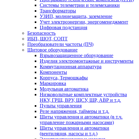
Системы телеметрии и телемеханики
Трансформаторы
УЗИП, молниезащита, заземление
Учет электроэнергии, энергоменеджмент
Цифровая подстанция
Безопасность
ИБП, ШОТ, СОПТ
Преобразователи частоты (ПЧ)
Щитовое оборудование
Взрывозащищенное оборудование
Изделия электромонтажные и инструменты
Коммутационная аппаратура
Компоненты
Корпуса, Термошкафы
Маркировка
Модульная автоматика
Низковольтные комплектные устройства
НКУ, ГРЩ, ВРУ, ЩСУ, ШР, АВР и т.д.
Пульты управления
Реле напряжения, таймеры и т.д.
Щиты управления и автоматики (в т.ч.
управление пожарными насосами)
Щиты управления и автоматики
(вентиляция, насосы и т.д.)