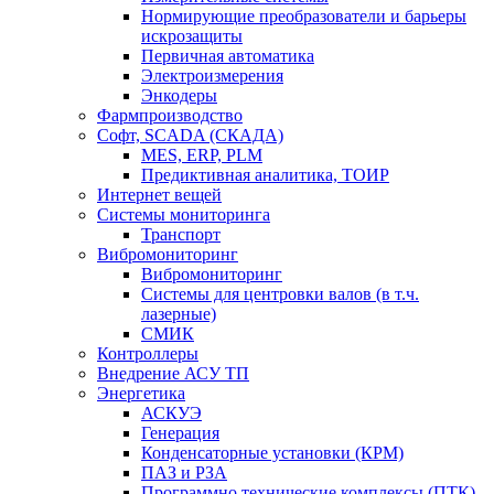
Нормирующие преобразователи и барьеры
искрозащиты
Первичная автоматика
Электроизмерения
Энкодеры
Фармпроизводство
Софт, SCADA (СКАДА)
MES, ERP, PLM
Предиктивная аналитика, ТОИР
Интернет вещей
Системы мониторинга
Транспорт
Вибромониторинг
Вибромониторинг
Системы для центровки валов (в т.ч.
лазерные)
СМИК
Контроллеры
Внедрение АСУ ТП
Энергетика
АСКУЭ
Генерация
Конденсаторные установки (КРМ)
ПАЗ и РЗА
Программно технические комплексы (ПТК)