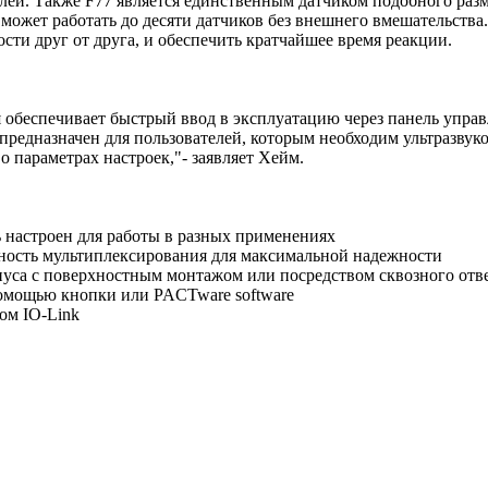
елей. Также F77 является единственным датчиком подобного раз
 может работать до десяти датчиков без внешнего вмешательств
сти друг от друга, и обеспечить кратчайшее время реакции.
ая обеспечивает быстрый ввод в эксплуатацию через панель упра
н предназначен для пользователей, которым необходим ультразв
 параметрах настроек,"- заявляет Хейм.
ь настроен для работы в разных применениях
жность мультиплексирования для максимальной надежности
пуса с поверхностным монтажом или посредством сквозного отв
омощью кнопки или PACTware software
ом IO-Link