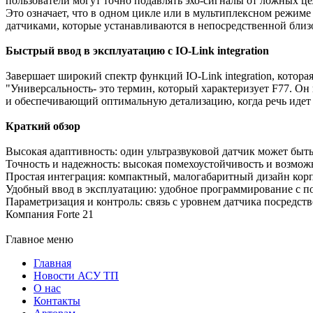
пользователи могут точно подавлять эхо-сигналы от ложных ц
Это означает, что в одном цикле или в мультиплексном режиме
датчиками, которые устанавливаются в непосредственной близо
Быстрый ввод в эксплуатацию с IO-Link integration
Завершает широкий спектр функций IO-Link integration, котор
"Универсальность- это термин, который характеризует F77. О
и обеспечивающий оптимальную детализацию, когда речь идет о
Краткий обзор
Высокая адаптивность: один ультразвуковой датчик может быт
Точность и надежность: высокая помехоустойчивость и возмо
Простая интеграция: компактный, малогабаритный дизайн кор
Удобный ввод в эксплуатацию: удобное программирование с п
Параметризация и контроль: связь с уровнем датчика посредств
Компания Forte 21
Главное меню
Главная
Новости АСУ ТП
О нас
Контакты