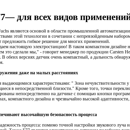
7— для всех видов применени
Fuchs являются основой в области промышленной автоматизации
ствами этой технологии в сочетании с непревзойденным набор
ет предложить гибкое решение для многих применений.
оздаем настоящую электростанцию! В таком компактном дизайне
 это сделали мы," - говорит менеджер по продукции Carsten He
r. В обеих версиях датчик очень компактный, а дальность обнару
м.
аружения даже на малых расстояниях
 выдающимися характеристиками: " Зона нечувствительности у д
ящиеся в непосредственной близости." Кроме того, точки перекл
ированы непосредственно на датчике с помощью кнопки програм
ах, компактного дизайна и чрезвычайно высокой адаптивности,
печивают высочайшую безопасность процесса
адежность процесса: помимо точной настройки звукового луча