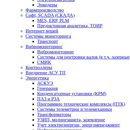
Энкодеры
Фармпроизводство
Софт, SCADA (СКАДА)
MES, ERP, PLM
Предиктивная аналитика, ТОИР
Интернет вещей
Системы мониторинга
Транспорт
Вибромониторинг
Вибромониторинг
Системы для центровки валов (в т.ч. лазерные
СМИК
Контроллеры
Внедрение АСУ ТП
Энергетика
АСКУЭ
Генерация
Конденсаторные установки (КРМ)
ПАЗ и РЗА
Программно технические комплексы (ПТК)
Системы телеметрии и телемеханики
Трансформаторы
УЗИП, молниезащита, заземление
Учет электроэнергии, энергоменеджмент