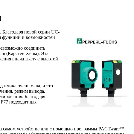
й
. Благодаря новой серии UC-
ом функций и возможностей
 невозможно соединить
im (Карстен Хейм). Эта
жения впечатляет- с высотой
атчика очень мала, и это
ючения, режим вывода,
мирования. Благодаря
 F77 подходит для
 на самом устройстве или с помощью программы PACTware™,