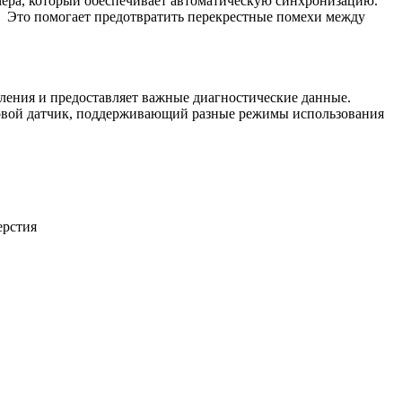
мера, который обеспечивает автоматическую синхронизацию.
а. Это помогает предотвратить перекрестные помехи между
вления и предоставляет важные диагностические данные.
уковой датчик, поддерживающий разные режимы использования
ерстия