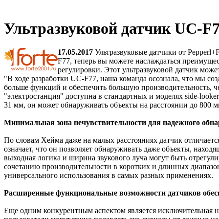
Ультразвуковой датчик UC-F7
1
7.05.2017
Ультразвуковые датчики от Pepperl+
F77, теперь вы можете наслаждаться преимуще
регулировки. Этот ультразвуковой датчик мож
"В ходе разработки UC-F77, наша команда осознала, что мы с
больше функций и обеспечить большую производительность, чем
"электростанция" доступна в стандартных и моделях side-looke
31 мм, он может обнаруживать объекты на расстоянии до 800 м
Минимальная зона нечувствительности для надежного обн
По словам Хейма даже на малых расстояниях датчик отличается
означает, что он позволяет обнаруживать даже объекты, наход
выходная логика и ширина звукового луча могут быть отрегул
сочетанию производительности в коротких и длинных диапазон
универсального использования в самых разных применениях.
Расширенные функциональные возможности датчиков обес
Еще одним конкурентным аспектом является исключительная н