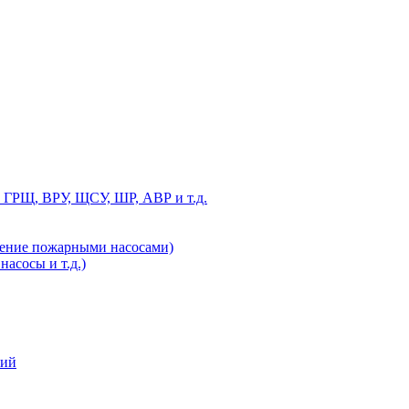
 ГРЩ, ВРУ, ЩСУ, ШР, АВР и т.д.
ление пожарными насосами)
асосы и т.д.)
ний