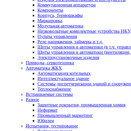
Коммутационная аппаратура
Компоненты
Корпуса, Термошкафы
Маркировка
Модульная автоматика
Низковольтные комплектные устройства НКУ,
Пульты управления
Реле напряжения, таймеры и т.д.
Щиты управления и автоматики (в т.ч. управ
Щиты управления и автоматики (вентиляция, н
Электроустановочные изделия
Приводы, сервотехника
Автоматика ЖКХ
Автоматизация котельных
Интеллектуальное здание
Системы диспетчеризации зданий и сооруже
Теплоснабжение
Встраиваемые системы
Разное
Защитные покрытия, промышленная химия
Неформат
Промышленный маркетинг
Юбилеи
Испытания, тестирование