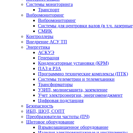
Системы мониторинга
Транспорт
Вибромониторинг
Вибромониторинг
Системы для центровки валов (в т.ч. лазерные
СМИК
Контроллеры
Внедрение АСУ ТП
Энергетика
АСКУЭ
Генерация
Конденсаторные установки (КРМ)
ПАЗ и РЗА
Программно технические комплексы (ПТК)
Системы телеметрии и телемеханики
Трансформаторы
УЗИП, молниезащита, заземление
Учет электроэнергии, энергоменеджмент
Цифровая подстанция
Безопасность
ИБП, ШОТ, СОПТ
Преобразователи частоты (ПЧ)
Щитовое оборудование
Взрывозащищенное оборудование
Изделия электромонтажные и инструменты