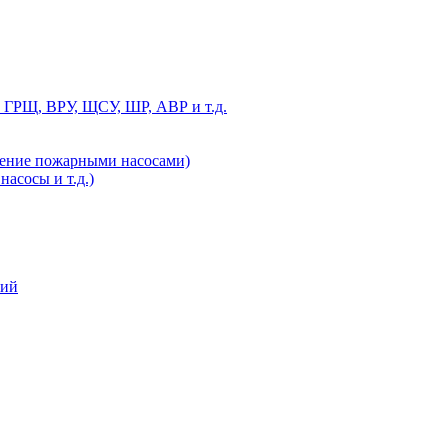
 ГРЩ, ВРУ, ЩСУ, ШР, АВР и т.д.
ление пожарными насосами)
асосы и т.д.)
ний