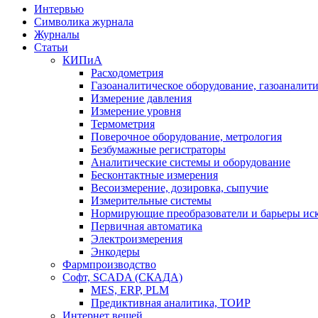
Интервью
Символика журнала
Журналы
Статьи
КИПиА
Расходометрия
Газоаналитическое оборудование, газоаналит
Измерение давления
Измерение уровня
Термометрия
Поверочное оборудование, метрология
Безбумажные регистраторы
Аналитические системы и оборудование
Бесконтактные измерения
Весоизмерение, дозировка, сыпучие
Измерительные системы
Нормирующие преобразователи и барьеры ис
Первичная автоматика
Электроизмерения
Энкодеры
Фармпроизводство
Софт, SCADA (СКАДА)
MES, ERP, PLM
Предиктивная аналитика, ТОИР
Интернет вещей