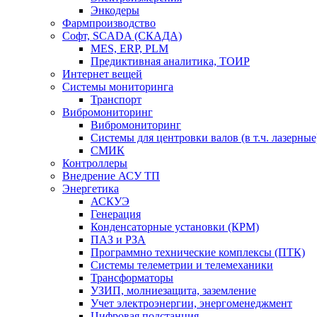
Энкодеры
Фармпроизводство
Софт, SCADA (СКАДА)
MES, ERP, PLM
Предиктивная аналитика, ТОИР
Интернет вещей
Системы мониторинга
Транспорт
Вибромониторинг
Вибромониторинг
Системы для центровки валов (в т.ч. лазерные
СМИК
Контроллеры
Внедрение АСУ ТП
Энергетика
АСКУЭ
Генерация
Конденсаторные установки (КРМ)
ПАЗ и РЗА
Программно технические комплексы (ПТК)
Системы телеметрии и телемеханики
Трансформаторы
УЗИП, молниезащита, заземление
Учет электроэнергии, энергоменеджмент
Цифровая подстанция