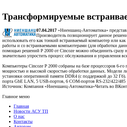
Трансформируемые встраивае
07.04.2017
«Ниеншанц-Автоматика» представля
Производитель позиционирует данное решение
использовать его как тонкий встраиваемый компьютер или к
работы и со встраиваемыми компьютерами (для обработки дан
помощью решений Р 2000 от Cincoze можно объединить сразу н
значительно упростить процесс обслуживания и управления вс
Компьютеры Cincoze Р 2000 собраны на базе процессоров 6-го 
мощностью и высокой скоростью обработки данных. Модели ли
установки оперативной памяти DDR4 (с поддержкой до 32 Гб)
порта GbE LAN, 5 USB-портов, 6 COM-портов RS-232/422/485
Источник: Компания «Ниеншанц-Автоматика»Читать во ВКонта
Главное меню
Главная
Новости АСУ ТП
О нас
Контакты
Авторам