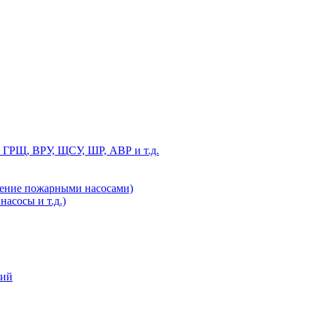
 ГРЩ, ВРУ, ЩСУ, ШР, АВР и т.д.
ление пожарными насосами)
асосы и т.д.)
ний