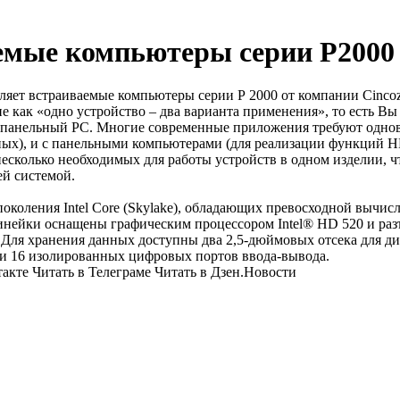
мые компьютеры серии P2000 
ет встраиваемые компьютеры серии Р 2000 от компании Cincoz
 как «одно устройство – два варианта применения», то есть Вы
ак панельный PC. Многие современные приложения требуют одн
ных), и с панельными компьютерами (для реализации функций H
есколько необходимых для работы устройств в одном изделии, ч
ей системой.
поколения Intel Core (Skylake), обладающих превосходной вычис
нейки оснащены графическим процессором Intel® HD 520 и раз
. Для хранения данных доступны два 2,5-дюймовых отсека для 
 и 16 изолированных цифровых портов ввода-вывода.
кте Читать в Телеграме Читать в Дзен.Новости