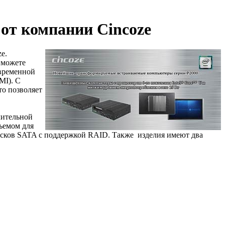
от компании Cincoze
e.
 можете
овременной
MI). С
то позволяет
лительной
ъемом для
дисков SATA с поддержкой RAID. Также изделия имеют два