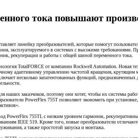
менного тока повышают произв
тавляет линейку преобразователей, которые помогут пользовате
ния, эксплуатируемого в системах с высокими требованиями. Пр
ник, рекуперации и работы с общей шиной переменного тока.
нология TotalFORCE от компании Rockwell Automation. Новая те
очному адаптивному управлению частотой вращения, крутящим 
ключает несколько запатентованных функций, предназначенных
ельности.
ля наших заказчиков, поэтому они хотят, чтобы их системы работ
разователи PowerFlex 755T позволяют экономить при установке
ктивов».
ривод PowerFlex 755TL с низким уровнем гармоник, рекуператив
ованиям IEEE 519. Кроме того, новые преобразователи отличают
живания, а также простотой запуска и монтажа.