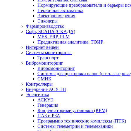
Нормирующие преобразователи и барьеры ис
Первичная автоматика
Электроизмерения
Энкодеры
Фармпроизводство
Софт, SCADA (СКАДА)
MES, ERP, PLM
Предиктивная аналитика, ТОИР
Интернет вещей
Системы мониторинга
Транспорт
Вибромониторинг
Вибромониторинг
Системы для центровки валов (в т.ч. лазерные
СМИК
Контроллеры
Внедрение АСУ ТП
Энергетика
АСКУЭ
Генерация
Конденсаторные установки (КРМ)
ПАЗ и РЗА
Программно технические комплексы (ПТК)
Системы телеметрии и телемеханики