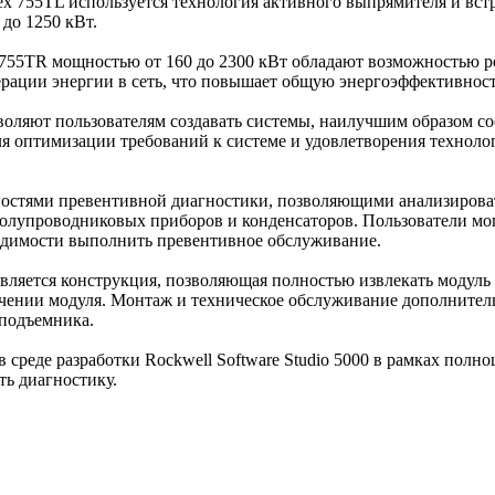
lex 755TL используется технология активного выпрямителя и вс
до 1250 кВт.
 755TR мощностью от 160 до 2300 кВт обладают возможностью р
ерации энергии в сеть, что повышает общую энергоэффективнос
воляют пользователям создавать системы, наилучшим образом с
я оптимизации требований к системе и удовлетворения технолог
стями превентивной диагностики, позволяющими анализироват
 полупроводниковых приборов и конденсаторов. Пользователи мог
ходимости выполнить превентивное обслуживание.
яется конструкция, позволяющая полностью извлекать модуль и
чении модуля. Монтаж и техническое обслуживание дополнител
 подъемника.
реде разработки Rockwell Software Studio 5000 в рамках полно
ть диагностику.