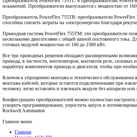
Преобразователь PowerFlex 755TL: в преобразователях PowerF
искажений. Преобразователи выпускаются с мощностью от 160 
Преобразователь PowerFlex 755TR: преобразователи PowerFlex
способны снизить затраты на электроэнергию благодаря рекуп
Приводная система PowerFlex 755TM: эти преобразователи поз
несколькими двигателями с общей шиной постоянного тока. Дл
готовых модулей мощностью от 160 до 2300 кВт.
Все три приводных решения обладают расширенными возможно
привода, в частности, вентиляторов, контактов реле, силовых
наработку компонентов привода и двигателя, чтобы при необ
Ключом к упрощению монтажа и технического обслуживания явл
монтажа кабелей, которые остаются подключенными при извле
человеку легко вставлять и извлекать модули без аппарели или
Конфигурацию преобразователей можно полностью настроить в с
ускорить программирование, упростить запуск и оптимизирова
Rockwell Automation
Главное меню
Главная