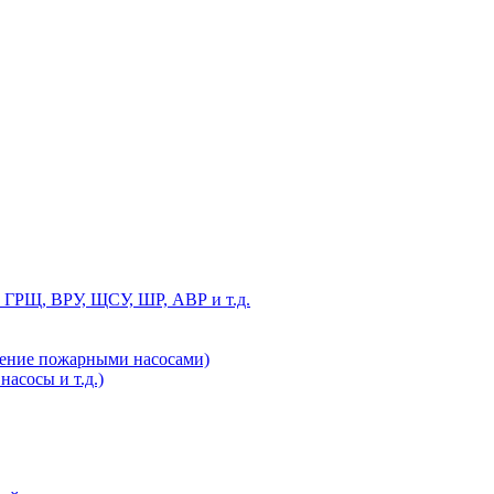
 ГРЩ, ВРУ, ЩСУ, ШР, АВР и т.д.
ление пожарными насосами)
асосы и т.д.)