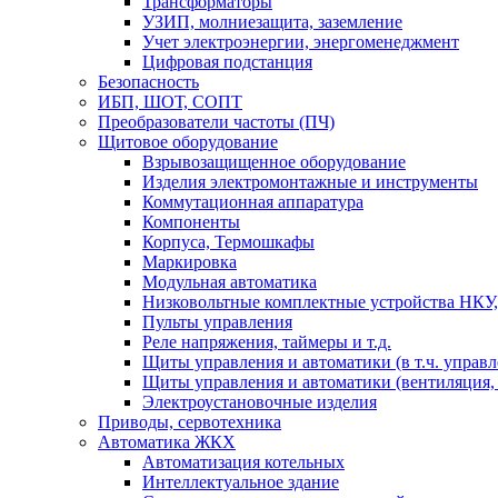
Трансформаторы
УЗИП, молниезащита, заземление
Учет электроэнергии, энергоменеджмент
Цифровая подстанция
Безопасность
ИБП, ШОТ, СОПТ
Преобразователи частоты (ПЧ)
Щитовое оборудование
Взрывозащищенное оборудование
Изделия электромонтажные и инструменты
Коммутационная аппаратура
Компоненты
Корпуса, Термошкафы
Маркировка
Модульная автоматика
Низковольтные комплектные устройства НКУ,
Пульты управления
Реле напряжения, таймеры и т.д.
Щиты управления и автоматики (в т.ч. управ
Щиты управления и автоматики (вентиляция, н
Электроустановочные изделия
Приводы, сервотехника
Автоматика ЖКХ
Автоматизация котельных
Интеллектуальное здание