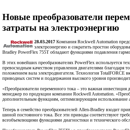
Новые преобразователи пере
затраты на электроэнергию
28.03.2017
Компания Rockwell Automation предс
электроэнергию и сократить простои оборудова
Bradley PowerFlex 755T обладают функциями подавления гармо
В этих новейших преобразователях PowerFlex используется тех
превосходным качеством управления двигателями благодаря т
положением вала электродвигателя. Технология TotalFORCE в
приводных систем и поддержания высокого уровня производит
«Преобразователи переменного тока – это важная инвестиция д
менеджер по продукции компании Rockwell Automation. «Преоб
дополнительным функциям, оптимизирующим использование а
Теперь в семейство преобразователей Allen-Bradley входит п
шиной постоянного тока. Все эти приводы соответствуют треб
всеобъемлющими функциями диагностики и технического обслу