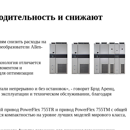
одительность и снижают
лям снизить расходы на
еобразователи Allen-
хнология отличается
моментом и
 для оптимизации
али непрерывно и без остановок», - говорит Брэд Аренц,
, эксплуатации и техническом обслуживании, благодаря
ный привод PowerFlex 755TR и привод PowerFlex 755TM с общей
ся компактностью на уровне лучших моделей мирового класса,