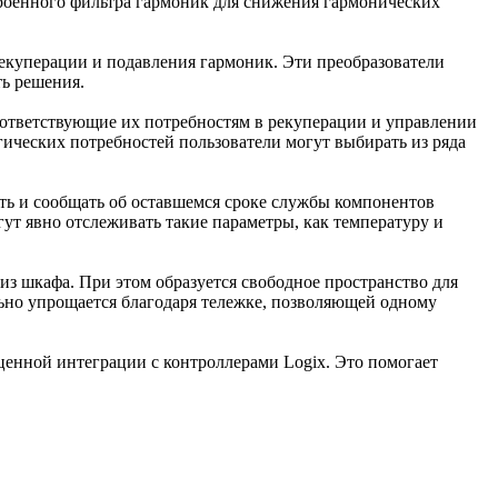
троенного фильтра гармоник для снижения гармонических
екуперации и подавления гармоник. Эти преобразователи
ть решения.
оответствующие их потребностям в рекуперации и управлении
ических потребностей пользователи могут выбирать из ряда
ь и сообщать об оставшемся сроке службы компонентов
ут явно отслеживать такие параметры, как температуру и
з шкафа. При этом образуется свободное пространство для
ьно упрощается благодаря тележке, позволяющей одному
ценной интеграции с контроллерами Logix. Это помогает