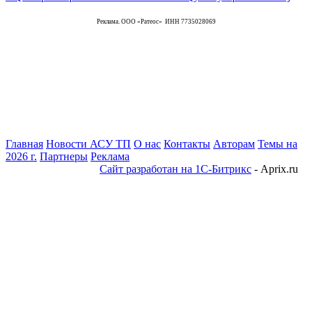
Реклама. ООО «Ратеос» ИНН 7735028069
Главная
Новости АСУ ТП
О нас
Контакты
Авторам
Темы на
2026 г.
Партнеры
Реклама
Сайт разработан на 1С-Битрикс
- Aprix.ru