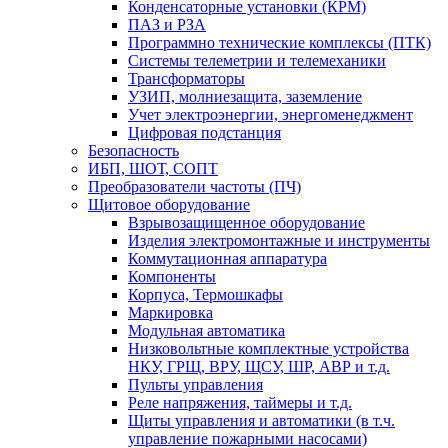
Конденсаторные установки (КРМ)
ПАЗ и РЗА
Программно технические комплексы (ПТК)
Системы телеметрии и телемеханики
Трансформаторы
УЗИП, молниезащита, заземление
Учет электроэнергии, энергоменеджмент
Цифровая подстанция
Безопасность
ИБП, ШОТ, СОПТ
Преобразователи частоты (ПЧ)
Щитовое оборудование
Взрывозащищенное оборудование
Изделия электромонтажные и инструменты
Коммутационная аппаратура
Компоненты
Корпуса, Термошкафы
Маркировка
Модульная автоматика
Низковольтные комплектные устройства
НКУ, ГРЩ, ВРУ, ЩСУ, ШР, АВР и т.д.
Пульты управления
Реле напряжения, таймеры и т.д.
Щиты управления и автоматики (в т.ч.
управление пожарными насосами)