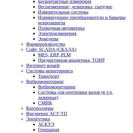
Бесконтактные измерения
Весоизмерение, дозировка, сыпучие
Измерительные системы
Нормирующие преобразователи и барьеры
искрозащиты
Первичная автоматика
Электроизмерения
Энкодеры
Фармпроизводство
Софт, SCADA (СКАДА)
MES, ERP, PLM
Предиктивная аналитика, ТОИР
Интернет вещей
Системы мониторинга
Транспорт
Вибромониторинг
Вибромониторинг
Системы для центровки валов (в т.ч.
лазерные)
СМИК
Контроллеры
Внедрение АСУ ТП
Энергетика
АСКУЭ
Генерация