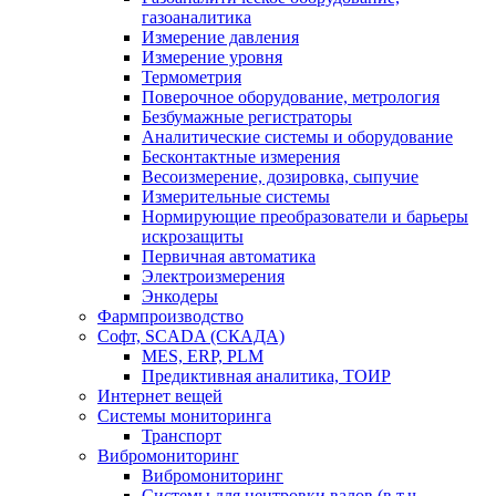
газоаналитика
Измерение давления
Измерение уровня
Термометрия
Поверочное оборудование, метрология
Безбумажные регистраторы
Аналитические системы и оборудование
Бесконтактные измерения
Весоизмерение, дозировка, сыпучие
Измерительные системы
Нормирующие преобразователи и барьеры
искрозащиты
Первичная автоматика
Электроизмерения
Энкодеры
Фармпроизводство
Софт, SCADA (СКАДА)
MES, ERP, PLM
Предиктивная аналитика, ТОИР
Интернет вещей
Системы мониторинга
Транспорт
Вибромониторинг
Вибромониторинг
Системы для центровки валов (в т.ч.