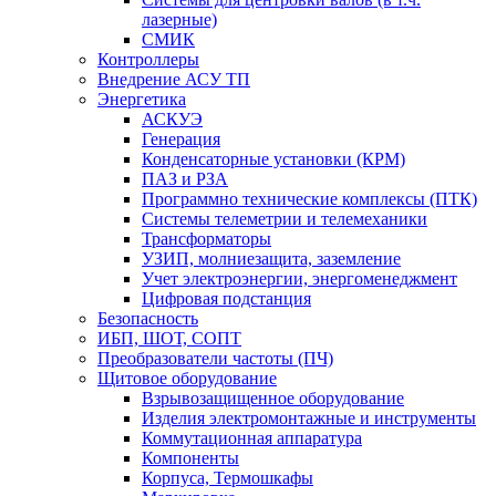
лазерные)
СМИК
Контроллеры
Внедрение АСУ ТП
Энергетика
АСКУЭ
Генерация
Конденсаторные установки (КРМ)
ПАЗ и РЗА
Программно технические комплексы (ПТК)
Системы телеметрии и телемеханики
Трансформаторы
УЗИП, молниезащита, заземление
Учет электроэнергии, энергоменеджмент
Цифровая подстанция
Безопасность
ИБП, ШОТ, СОПТ
Преобразователи частоты (ПЧ)
Щитовое оборудование
Взрывозащищенное оборудование
Изделия электромонтажные и инструменты
Коммутационная аппаратура
Компоненты
Корпуса, Термошкафы