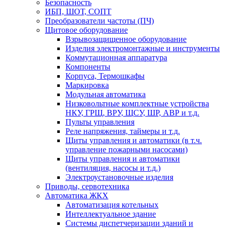
Безопасность
ИБП, ШОТ, СОПТ
Преобразователи частоты (ПЧ)
Щитовое оборудование
Взрывозащищенное оборудование
Изделия электромонтажные и инструменты
Коммутационная аппаратура
Компоненты
Корпуса, Термошкафы
Маркировка
Модульная автоматика
Низковольтные комплектные устройства
НКУ, ГРЩ, ВРУ, ЩСУ, ШР, АВР и т.д.
Пульты управления
Реле напряжения, таймеры и т.д.
Щиты управления и автоматики (в т.ч.
управление пожарными насосами)
Щиты управления и автоматики
(вентиляция, насосы и т.д.)
Электроустановочные изделия
Приводы, сервотехника
Автоматика ЖКХ
Автоматизация котельных
Интеллектуальное здание
Системы диспетчеризации зданий и