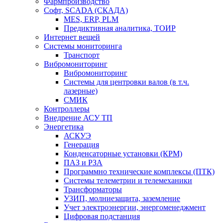
Фармпроизводство
Софт, SCADA (СКАДА)
MES, ERP, PLM
Предиктивная аналитика, ТОИР
Интернет вещей
Системы мониторинга
Транспорт
Вибромониторинг
Вибромониторинг
Системы для центровки валов (в т.ч.
лазерные)
СМИК
Контроллеры
Внедрение АСУ ТП
Энергетика
АСКУЭ
Генерация
Конденсаторные установки (КРМ)
ПАЗ и РЗА
Программно технические комплексы (ПТК)
Системы телеметрии и телемеханики
Трансформаторы
УЗИП, молниезащита, заземление
Учет электроэнергии, энергоменеджмент
Цифровая подстанция