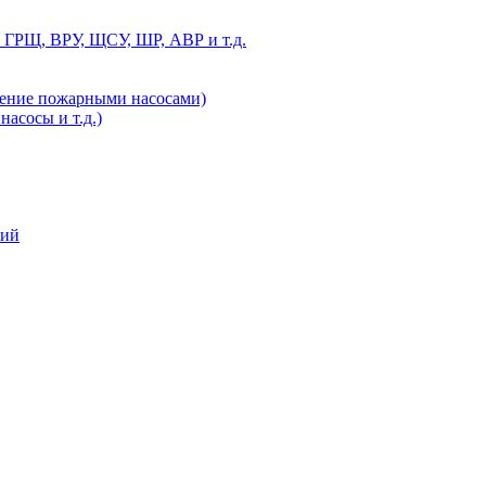
 ГРЩ, ВРУ, ЩСУ, ШР, АВР и т.д.
ление пожарными насосами)
асосы и т.д.)
ний