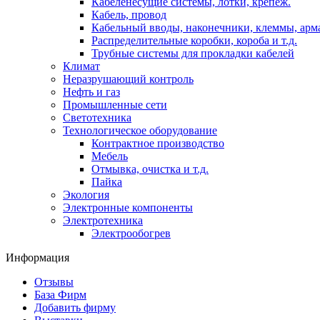
Кабеленесущие системы, лотки, крепеж.
Кабель, провод
Кабельный вводы, наконечники, клеммы, арм
Распределительные коробки, короба и т.д.
Трубные системы для прокладки кабелей
Климат
Неразрушающий контроль
Нефть и газ
Промышленные сети
Светотехника
Технологическое оборудование
Контрактное производство
Мебель
Отмывка, очистка и т.д.
Пайка
Экология
Электронные компоненты
Электротехника
Электрообогрев
Информация
Отзывы
База Фирм
Добавить фирму