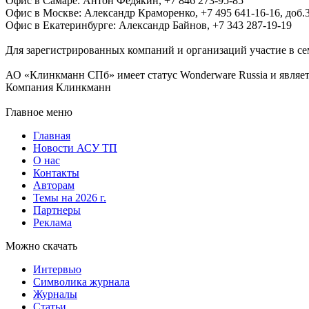
Офис в Самаре: Антон Федякин, +7 846 273-95-85
Офис в Москве: Александр Краморенко, +7 495 641-16-16, доб.
Офис в Екатеринбурге: Александр Байнов, +7 343 287-19-19
Для зарегистрированных компаний и организаций участие в се
АО «Клинкманн СПб» имеет статус Wonderware Russia и являет
Компания Клинкманн
Главное меню
Главная
Новости АСУ ТП
О нас
Контакты
Авторам
Темы на 2026 г.
Партнеры
Реклама
Можно скачать
Интервью
Символика журнала
Журналы
Статьи