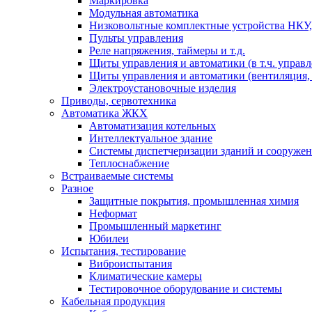
Маркировка
Модульная автоматика
Низковольтные комплектные устройства НКУ,
Пульты управления
Реле напряжения, таймеры и т.д.
Щиты управления и автоматики (в т.ч. управ
Щиты управления и автоматики (вентиляция, н
Электроустановочные изделия
Приводы, сервотехника
Автоматика ЖКХ
Автоматизация котельных
Интеллектуальное здание
Системы диспетчеризации зданий и сооруже
Теплоснабжение
Встраиваемые системы
Разное
Защитные покрытия, промышленная химия
Неформат
Промышленный маркетинг
Юбилеи
Испытания, тестирование
Виброиспытания
Климатические камеры
Тестировочное оборудование и системы
Кабельная продукция