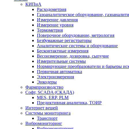
КИПиА
Расходометрия
Газоаналитическое оборудование, газоаналит
Измерение давления
Измерение уровня
Термометрия
Поверочное оборудование, метрология
Безбумажные регистраторы
Аналитические системы и оборудование
Бесконтактные измерения
Весоизмерение, дозировка, сыпучие
Измерительные системы
Нормирующие преобразователи и барьеры ис
Первичная автоматика
Электроизмерения
Энкодеры
Фармпроизводство
Софт, SCADA (СКАДА)
MES, ERP, PLM
Предиктивная аналитика, ТОИР
Интернет вещей
Системы мониторинга
Транспорт
Вибромониторинг
Вибромониторинг