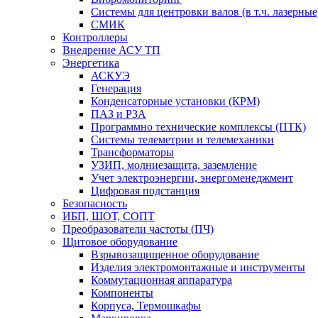
Системы для центровки валов (в т.ч. лазерные
СМИК
Контроллеры
Внедрение АСУ ТП
Энергетика
АСКУЭ
Генерация
Конденсаторные установки (КРМ)
ПАЗ и РЗА
Программно технические комплексы (ПТК)
Системы телеметрии и телемеханики
Трансформаторы
УЗИП, молниезащита, заземление
Учет электроэнергии, энергоменеджмент
Цифровая подстанция
Безопасность
ИБП, ШОТ, СОПТ
Преобразователи частоты (ПЧ)
Щитовое оборудование
Взрывозащищенное оборудование
Изделия электромонтажные и инструменты
Коммутационная аппаратура
Компоненты
Корпуса, Термошкафы