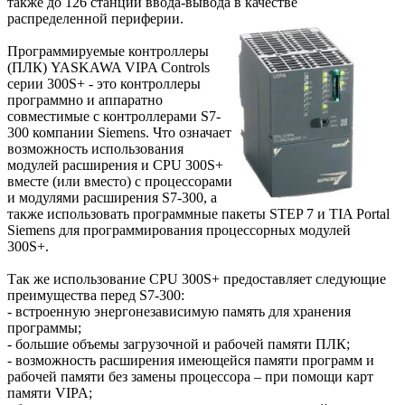
также до 126 станций ввода-вывода в качестве
распределенной периферии.
Программируемые контроллеры
(ПЛК) YASKAWA VIPA Controls
серии 300S+ - это контроллеры
программно и аппаратно
совместимые с контроллерами S7-
300 компании Siemens. Что означает
возможность использования
модулей расширения и CPU 300S+
вместе (или вместо) с процессорами
и модулями расширения S7-300, а
также использовать программные пакеты STEP 7 и TIA Portal
Siemens для программирования процессорных модулей
300S+.
Так же использование CPU 300S+ предоставляет следующие
преимущества перед S7-300:
- встроенную энергонезависимую память для хранения
программы;
- большие объемы загрузочной и рабочей памяти ПЛК;
- возможность расширения имеющейся памяти программ и
рабочей памяти без замены процессора – при помощи карт
памяти VIPA;