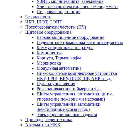
УЗИП, молниезащита, заземление
Учет электроэнергии, энергоменеджмент
Цифровая подстанция
Безопасность
ИБП, ШОТ, СОПТ
Преобразователи частоты (ПЧ)
Щитовое оборудование
Взрывозащищенное оборудование
Изделия электромонтажные и инструменты
Коммутационная аппаратура
Компоненты
Корпуса, Термошкафы
Маркировка
Модульная автоматика
Низковольтные комплектные устройства
НКУ, ГРЩ, ВРУ, ЩСУ, ШР, АВР и т.д.
Пульты управления
Реле напряжения, таймеры и т.д.
Щиты управления и автоматики (в т.ч.
управление пожарными насосами)
Щиты управления и автоматики
(вентиляция, насосы и т.д.)
Электроустановочные изделия
Приводы, сервотехника
Автоматика ЖКХ