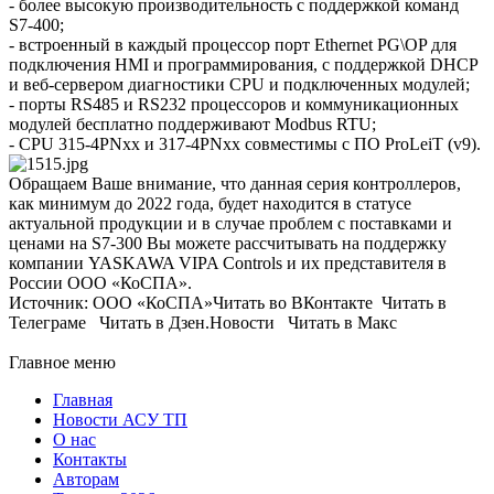
- более высокую производительность с поддержкой команд
S7-400;
- встроенный в каждый процессор порт Ethernet PG\OP для
подключения HMI и программирования, с поддержкой DHCP
и веб-сервером диагностики CPU и подключенных модулей;
- порты RS485 и RS232 процессоров и коммуникационных
модулей бесплатно поддерживают Modbus RTU;
- CPU 315-4PNxx и 317-4PNxx совместимы с ПО ProLeiT (v9).
Обращаем Ваше внимание, что данная серия контроллеров,
как минимум до 2022 года, будет находится в статусе
актуальной продукции и в случае проблем с поставками и
ценами на S7-300 Вы можете рассчитывать на поддержку
компании YASKAWA VIPA Controls и их представителя в
России ООО «КоСПА».
Источник: ООО «КоСПА»Читать во ВКонтакте Читать в
Телеграме Читать в Дзен.Новости Читать в Макс
Главное меню
Главная
Новости АСУ ТП
О нас
Контакты
Авторам