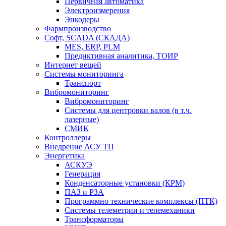
Первичная автоматика
Электроизмерения
Энкодеры
Фармпроизводство
Софт, SCADA (СКАДА)
MES, ERP, PLM
Предиктивная аналитика, ТОИР
Интернет вещей
Системы мониторинга
Транспорт
Вибромониторинг
Вибромониторинг
Системы для центровки валов (в т.ч.
лазерные)
СМИК
Контроллеры
Внедрение АСУ ТП
Энергетика
АСКУЭ
Генерация
Конденсаторные установки (КРМ)
ПАЗ и РЗА
Программно технические комплексы (ПТК)
Системы телеметрии и телемеханики
Трансформаторы