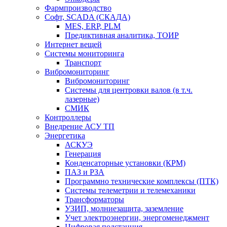
Фармпроизводство
Софт, SCADA (СКАДА)
MES, ERP, PLM
Предиктивная аналитика, ТОИР
Интернет вещей
Системы мониторинга
Транспорт
Вибромониторинг
Вибромониторинг
Системы для центровки валов (в т.ч.
лазерные)
СМИК
Контроллеры
Внедрение АСУ ТП
Энергетика
АСКУЭ
Генерация
Конденсаторные установки (КРМ)
ПАЗ и РЗА
Программно технические комплексы (ПТК)
Системы телеметрии и телемеханики
Трансформаторы
УЗИП, молниезащита, заземление
Учет электроэнергии, энергоменеджмент
Цифровая подстанция