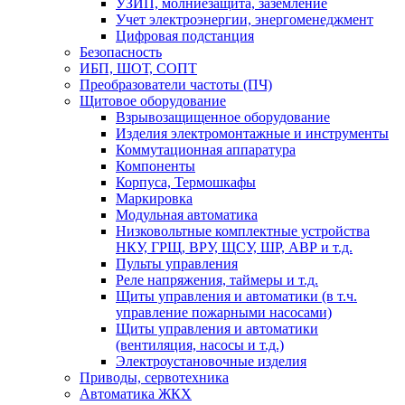
УЗИП, молниезащита, заземление
Учет электроэнергии, энергоменеджмент
Цифровая подстанция
Безопасность
ИБП, ШОТ, СОПТ
Преобразователи частоты (ПЧ)
Щитовое оборудование
Взрывозащищенное оборудование
Изделия электромонтажные и инструменты
Коммутационная аппаратура
Компоненты
Корпуса, Термошкафы
Маркировка
Модульная автоматика
Низковольтные комплектные устройства
НКУ, ГРЩ, ВРУ, ЩСУ, ШР, АВР и т.д.
Пульты управления
Реле напряжения, таймеры и т.д.
Щиты управления и автоматики (в т.ч.
управление пожарными насосами)
Щиты управления и автоматики
(вентиляция, насосы и т.д.)
Электроустановочные изделия
Приводы, сервотехника
Автоматика ЖКХ