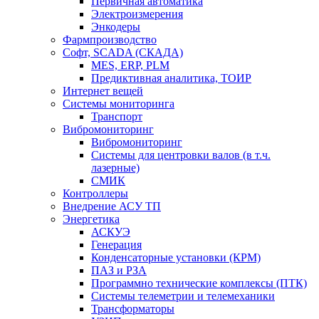
Первичная автоматика
Электроизмерения
Энкодеры
Фармпроизводство
Софт, SCADA (СКАДА)
MES, ERP, PLM
Предиктивная аналитика, ТОИР
Интернет вещей
Системы мониторинга
Транспорт
Вибромониторинг
Вибромониторинг
Системы для центровки валов (в т.ч.
лазерные)
СМИК
Контроллеры
Внедрение АСУ ТП
Энергетика
АСКУЭ
Генерация
Конденсаторные установки (КРМ)
ПАЗ и РЗА
Программно технические комплексы (ПТК)
Системы телеметрии и телемеханики
Трансформаторы