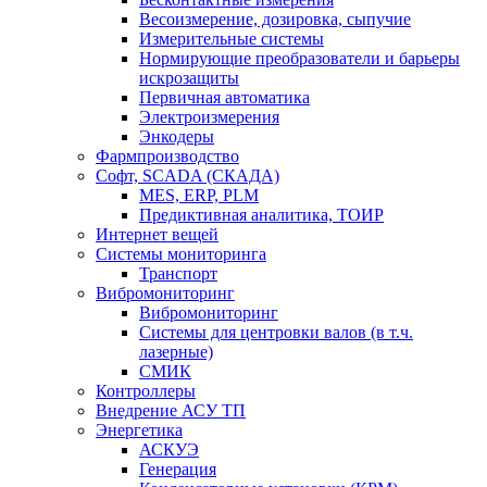
Весоизмерение, дозировка, сыпучие
Измерительные системы
Нормирующие преобразователи и барьеры
искрозащиты
Первичная автоматика
Электроизмерения
Энкодеры
Фармпроизводство
Софт, SCADA (СКАДА)
MES, ERP, PLM
Предиктивная аналитика, ТОИР
Интернет вещей
Системы мониторинга
Транспорт
Вибромониторинг
Вибромониторинг
Системы для центровки валов (в т.ч.
лазерные)
СМИК
Контроллеры
Внедрение АСУ ТП
Энергетика
АСКУЭ
Генерация