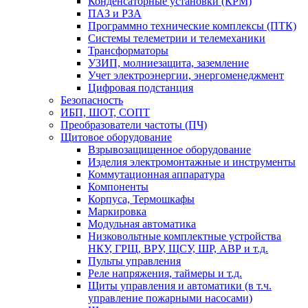
Конденсаторные установки (КРМ)
ПАЗ и РЗА
Программно технические комплексы (ПТК)
Системы телеметрии и телемеханики
Трансформаторы
УЗИП, молниезащита, заземление
Учет электроэнергии, энергоменеджмент
Цифровая подстанция
Безопасность
ИБП, ШОТ, СОПТ
Преобразователи частоты (ПЧ)
Щитовое оборудование
Взрывозащищенное оборудование
Изделия электромонтажные и инструменты
Коммутационная аппаратура
Компоненты
Корпуса, Термошкафы
Маркировка
Модульная автоматика
Низковольтные комплектные устройства
НКУ, ГРЩ, ВРУ, ЩСУ, ШР, АВР и т.д.
Пульты управления
Реле напряжения, таймеры и т.д.
Щиты управления и автоматики (в т.ч.
управление пожарными насосами)