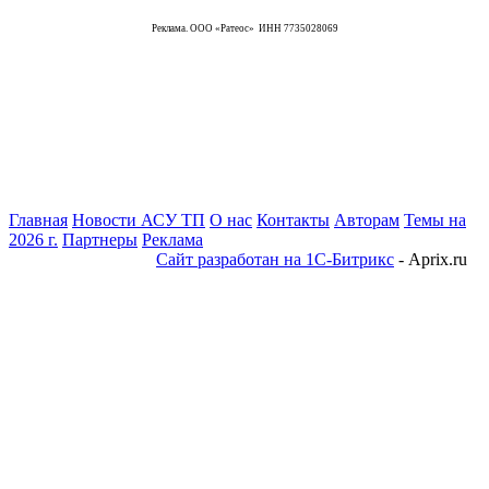
Реклама. ООО «Ратеос» ИНН 7735028069
Главная
Новости АСУ ТП
О нас
Контакты
Авторам
Темы на
2026 г.
Партнеры
Реклама
Сайт разработан на 1С-Битрикс
- Aprix.ru