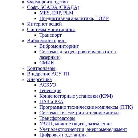
Фармпроизводство
Софт, SCADA (СКАДА)
MES, ERP, PLM
Предиктивная аналитика, ТОИР
Интернет вещей
Системы мониторинга
Транспорт
Вибромониторинг
Вибромониторинг
Системы для центровки валов (в т.ч.
лазерные)
СМИК
Контроллеры
Внедрение АСУ ТП
Энергетика
АСКУЭ
Генерация
Конденсаторные установки (КРМ)
ПАЗ и РЗА
Программно технические комплексы (ПТК)
Системы телеметрии и телемеханики
Трансформаторы
УЗИП, молниезащита, заземление
Учет электроэнергии, энергоменеджмент
Цифровая подстанция