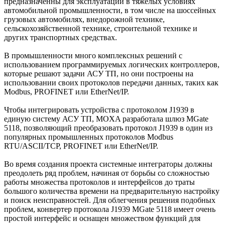
предназначенны для эксплуатации в тяжелых условиях
автомобильной промышленности, в том числе на шоссейных
грузовых автомобилях, внедорожной технике,
сельскохозяйственной технике, строительной технике и
других транспортных средствах.
В промышленности много комплексных решений с
использованием программируемых логических контроллеров,
которые решают задачи АСУ ТП, но они построены на
использовании своих протоколов передачи данных, таких как
Modbus, PROFINET или EtherNet/IP.
Чтобы интегрировать устройства с протоколом J1939 в
единую систему АСУ ТП, MOXA разработала шлюз MGate
5118, позволяющий преобразовать протокол J1939 в один из
популярных промышленных протоколов Modbus
RTU/ASCII/TCP, PROFINET или EtherNet/IP.
Во время создания проекта системные интеграторы должны
преодолеть ряд проблем, начиная от борьбы со сложностью
работы множества протоколов и интерфейсов до траты
большого количества времени на предварительную настройку
и поиск неисправностей. Для облегчения решения подобных
проблем, конвертер протокола J1939 MGate 5118 имеет очень
простой интерфейс и оснащен множеством функций для