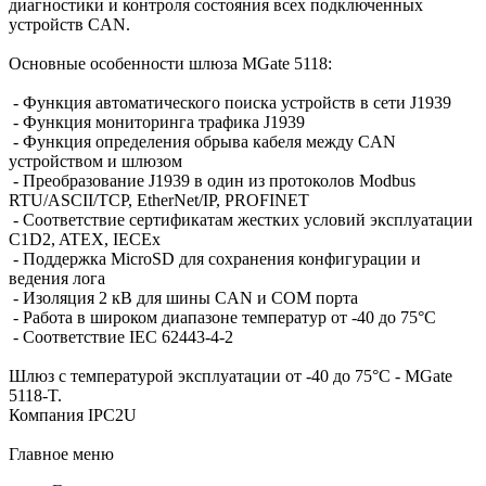
диагностики и контроля состояния всех подключенных
устройств CAN.
Основные особенности шлюза MGate 5118:
- Функция автоматического поиска устройств в сети J1939
- Функция мониторинга трафика J1939
- Функция определения обрыва кабеля между CAN
устройством и шлюзом
- Преобразование J1939 в один из протоколов Modbus
RTU/ASCII/TCP, EtherNet/IP, PROFINET
- Соответствие сертификатам жестких условий эксплуатации
C1D2, ATEX, IECEx
- Поддержка MicroSD для сохранения конфигурации и
ведения лога
- Изоляция 2 кВ для шины CAN и COM порта
- Работа в широком диапазоне температур от -40 до 75°C
- Соответствие IEC 62443-4-2
Шлюз с температурой эксплуатации от -40 до 75°C - MGate
5118-T.
Компания IPC2U
Главное меню