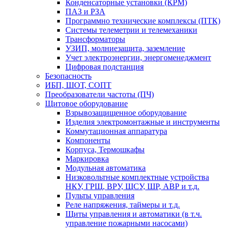
Конденсаторные установки (КРМ)
ПАЗ и РЗА
Программно технические комплексы (ПТК)
Системы телеметрии и телемеханики
Трансформаторы
УЗИП, молниезащита, заземление
Учет электроэнергии, энергоменеджмент
Цифровая подстанция
Безопасность
ИБП, ШОТ, СОПТ
Преобразователи частоты (ПЧ)
Щитовое оборудование
Взрывозащищенное оборудование
Изделия электромонтажные и инструменты
Коммутационная аппаратура
Компоненты
Корпуса, Термошкафы
Маркировка
Модульная автоматика
Низковольтные комплектные устройства
НКУ, ГРЩ, ВРУ, ЩСУ, ШР, АВР и т.д.
Пульты управления
Реле напряжения, таймеры и т.д.
Щиты управления и автоматики (в т.ч.
управление пожарными насосами)