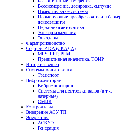
Бесконтактные измерения
Весоизмерение, дозировка, сыпучие
Измерительные системы
Нормирующие преобразователи и барьеры
искрозащиты
Первичная автоматика
Электроизмерения
Энкодеры
Фармпроизводство
Софт, SCADA (СКАДА)
MES, ERP, PLM
Предиктивная аналитика, ТОИР
Интернет вещей
Системы мониторинга
Транспорт
Вибромониторинг
Вибромониторинг
Системы для центровки валов (в т.ч.
лазерные)
СМИК
Контроллеры
Внедрение АСУ ТП
Энергетика
АСКУЭ
Генерация