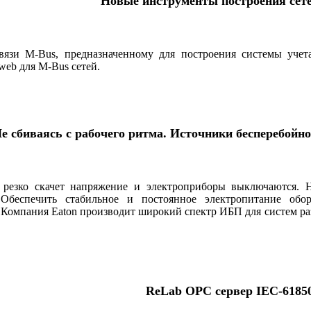
Новые инструменты построения сет
вязи M-Bus, предназначенному для построения системы учет
eb для M-Bus сетей.
е сбиваясь с рабочего ритма. Источники бесперебойн
и резко скачет напряжение и электроприборы выключаются.
 Обеспечить стабильное и постоянное электро­питание об
Компания Eaton производит широкий спектр ИБП для систем разн
ReLab OPC сервер IEC-6185