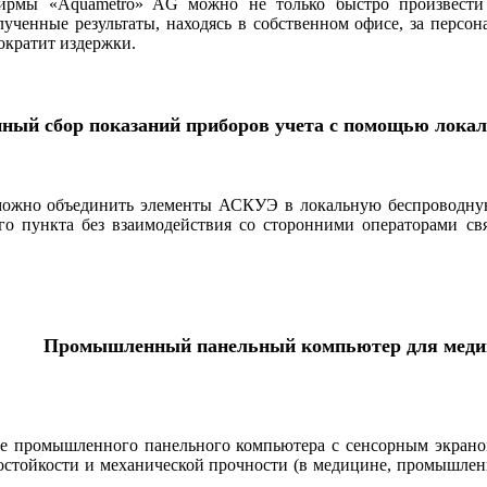
ирмы «Aquametro» AG можно не только быстро произвести 
лученные результаты, находясь в собственном офисе, за перс
ократит издержки.
ный сбор показаний приборов учета с помощью локал
к можно объединить элементы АСКУЭ в локальную беспроводну
ого пункта без взаимодействия со сторонними операторами св
Промышленный панельный компьютер для меди
ке промышленного панельного компьютера с сенсорным экраном
стойкости и механической проч­ности (в медицине, промышленн