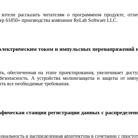
хотели рассказать читателям о программном продукте, отл
р 61850» производства компании ReLab Software LLC.
 электрическим током и импульсных перенапряжений
ь, обеспеченная на этапе проектирования, увеличивает досту
 безопасность. А устройства молниезащиты и защиты от имп
ть все необходимые ­требования.
афическая станция регистрации данных с распределе
ональность и распределенная архитектура в сочетании с просто