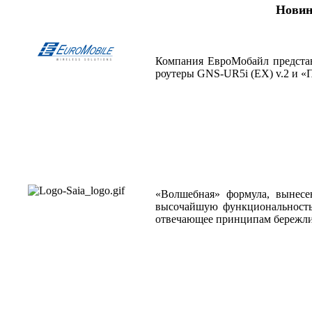
Новин
Компания ЕвроМобайл представ
роутеры GNS-UR5i (EX) v.2 и «П
«Волшебная» формула, вынесе
высочайшую функциональность 
отвечающее принципам бережли