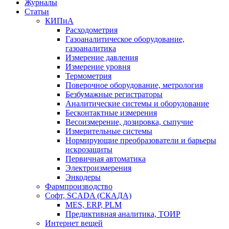
Журналы
Статьи
КИПиА
Расходометрия
Газоаналитическое оборудование,
газоаналитика
Измерение давления
Измерение уровня
Термометрия
Поверочное оборудование, метрология
Безбумажные регистраторы
Аналитические системы и оборудование
Бесконтактные измерения
Весоизмерение, дозировка, сыпучие
Измерительные системы
Нормирующие преобразователи и барьеры
искрозащиты
Первичная автоматика
Электроизмерения
Энкодеры
Фармпроизводство
Софт, SCADA (СКАДА)
MES, ERP, PLM
Предиктивная аналитика, ТОИР
Интернет вещей