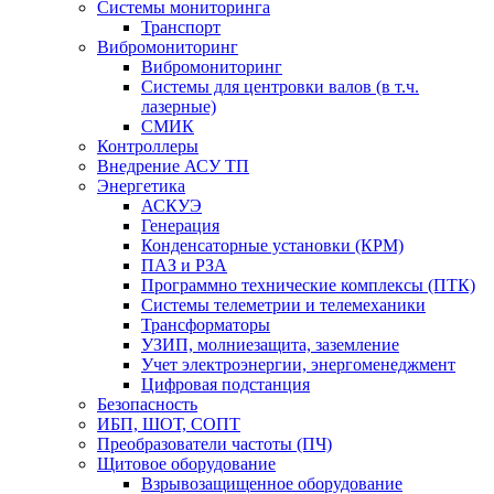
Системы мониторинга
Транспорт
Вибромониторинг
Вибромониторинг
Системы для центровки валов (в т.ч.
лазерные)
СМИК
Контроллеры
Внедрение АСУ ТП
Энергетика
АСКУЭ
Генерация
Конденсаторные установки (КРМ)
ПАЗ и РЗА
Программно технические комплексы (ПТК)
Системы телеметрии и телемеханики
Трансформаторы
УЗИП, молниезащита, заземление
Учет электроэнергии, энергоменеджмент
Цифровая подстанция
Безопасность
ИБП, ШОТ, СОПТ
Преобразователи частоты (ПЧ)
Щитовое оборудование
Взрывозащищенное оборудование