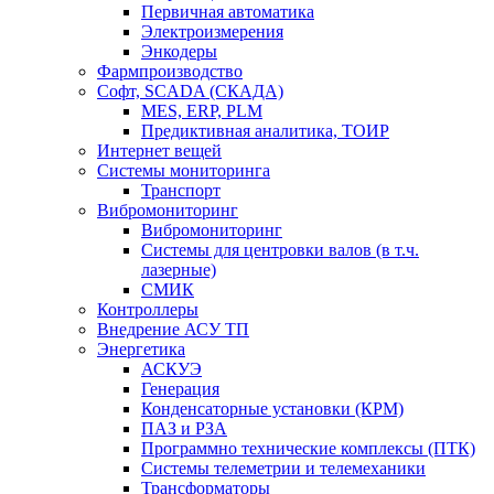
Первичная автоматика
Электроизмерения
Энкодеры
Фармпроизводство
Софт, SCADA (СКАДА)
MES, ERP, PLM
Предиктивная аналитика, ТОИР
Интернет вещей
Системы мониторинга
Транспорт
Вибромониторинг
Вибромониторинг
Системы для центровки валов (в т.ч.
лазерные)
СМИК
Контроллеры
Внедрение АСУ ТП
Энергетика
АСКУЭ
Генерация
Конденсаторные установки (КРМ)
ПАЗ и РЗА
Программно технические комплексы (ПТК)
Системы телеметрии и телемеханики
Трансформаторы