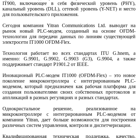
IT900, включающее в себя физический уровень (PHY),
канальный уровень (DLL), сетевой уровень (Y-NET) и место
для пользовательского приложения.
Сегодня компания Yitran Communications Ltd. выводит на
рынок новый PLC-модем, созданный на основе OFDM-
технологии для передачи данных по линиям существующей
электросети IT1000 OFDM-Flex.
Технология работает во всех стандартах ITU G.hnem, а
именно: G.9901, G.9902, G.9903 (G3), G.9904, а также
поддерживает стандарт P1901.2 от IEEE.
Иновационый PLC-модем IT1000 (OFDM-Flex) – это новое
поколение микроконтроллера с интегрированным PLC-
модемом, который предназначен как рабочая платформа для
создания пользователями своих собственных протоколов и
аппликаций в разных регуляциях и разных стандартах.
Однокристальное решение, реализованное на
микроконтроллере с интегрированным PLC-модемом от
компании Yitran, дает больше возможности для построения
различных систем управления, контроля и диспетчеризации.
Квалифицированная техническая поддержка, качество,