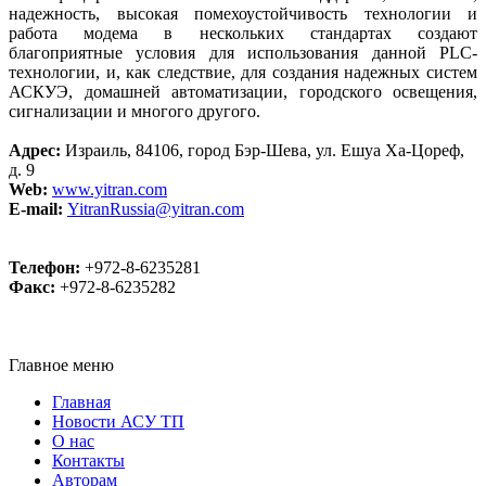
надежность, высокая помехоустойчивость технологии и
работа модема в нескольких стандартах создают
благоприятные условия для использования данной PLC-
технологии, и, как следствие, для создания надежных систем
АСКУЭ, домашней автоматизации, городского освещения,
сигнализации и многого другого.
Адрес:
Израиль, 84106, город Бэр-Шева, ул. Ешуа Ха-Цореф,
д. 9
Web:
www.yitran.com
E-mail:
YitranRussia@yitran.com
Телефон:
+972-8-6235281
Факс:
+972-8-6235282
Главное меню
Главная
Новости АСУ ТП
О нас
Контакты
Авторам