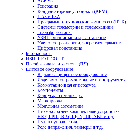
АСКУЭ
Генерация
Конденсаторные установки (КРМ)
ПАЗ и РЗА
Программно технические комплексы (ПТК)
Системы телеметрии и телемеханики
Трансформаторы
УЗИП, молниезащита, заземление
Учет электроэнергии, энергоменеджмент
Цифровая подстанция
Безопасность
ИБП, ШОТ, СОПТ
Преобразователи частоты (ПЧ)
Щитовое оборудование
Взрывозащищенное оборудование
Изделия электромонтажные и инструменты
Коммутационная аппаратура
Компоненты
Корпуса, Термошкафы
Маркировка
Модульная автоматика
Низковольтные комплектные устройства
НКУ, ГРЩ, ВРУ, ЩСУ, ШР, АВР и т.д.
Пульты управления
Реле напряжения, таймеры и т.д.