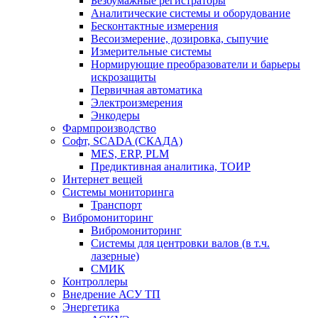
Безбумажные регистраторы
Аналитические системы и оборудование
Бесконтактные измерения
Весоизмерение, дозировка, сыпучие
Измерительные системы
Нормирующие преобразователи и барьеры
искрозащиты
Первичная автоматика
Электроизмерения
Энкодеры
Фармпроизводство
Софт, SCADA (СКАДА)
MES, ERP, PLM
Предиктивная аналитика, ТОИР
Интернет вещей
Системы мониторинга
Транспорт
Вибромониторинг
Вибромониторинг
Системы для центровки валов (в т.ч.
лазерные)
СМИК
Контроллеры
Внедрение АСУ ТП
Энергетика