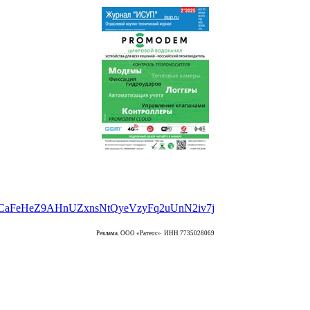
Реклама. ООО «Ратеос» ИНН 7735028069