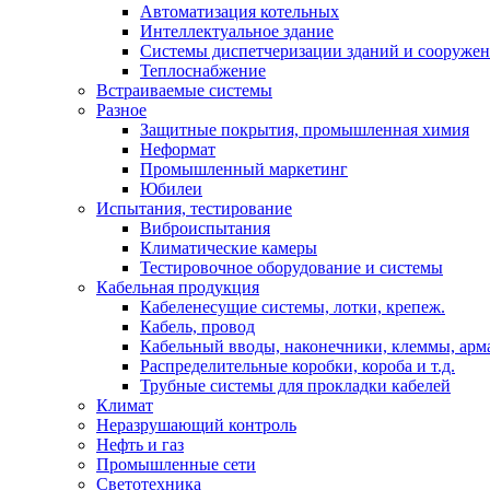
Автоматизация котельных
Интеллектуальное здание
Системы диспетчеризации зданий и сооруже
Теплоснабжение
Встраиваемые системы
Разное
Защитные покрытия, промышленная химия
Неформат
Промышленный маркетинг
Юбилеи
Испытания, тестирование
Виброиспытания
Климатические камеры
Тестировочное оборудование и системы
Кабельная продукция
Кабеленесущие системы, лотки, крепеж.
Кабель, провод
Кабельный вводы, наконечники, клеммы, арм
Распределительные коробки, короба и т.д.
Трубные системы для прокладки кабелей
Климат
Неразрушающий контроль
Нефть и газ
Промышленные сети
Светотехника