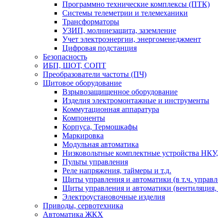
Программно технические комплексы (ПТК)
Системы телеметрии и телемеханики
Трансформаторы
УЗИП, молниезащита, заземление
Учет электроэнергии, энергоменеджмент
Цифровая подстанция
Безопасность
ИБП, ШОТ, СОПТ
Преобразователи частоты (ПЧ)
Щитовое оборудование
Взрывозащищенное оборудование
Изделия электромонтажные и инструменты
Коммутационная аппаратура
Компоненты
Корпуса, Термошкафы
Маркировка
Модульная автоматика
Низковольтные комплектные устройства НКУ,
Пульты управления
Реле напряжения, таймеры и т.д.
Щиты управления и автоматики (в т.ч. управ
Щиты управления и автоматики (вентиляция, н
Электроустановочные изделия
Приводы, сервотехника
Автоматика ЖКХ