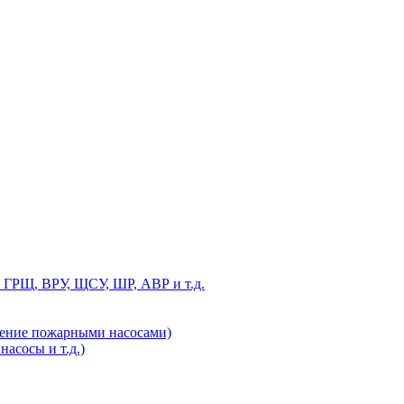
 ГРЩ, ВРУ, ЩСУ, ШР, АВР и т.д.
ление пожарными насосами)
асосы и т.д.)