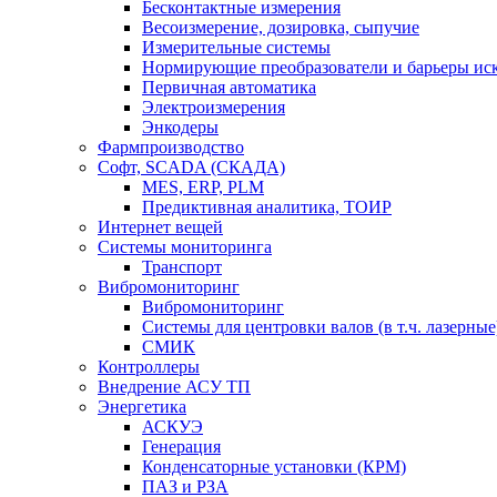
Бесконтактные измерения
Весоизмерение, дозировка, сыпучие
Измерительные системы
Нормирующие преобразователи и барьеры ис
Первичная автоматика
Электроизмерения
Энкодеры
Фармпроизводство
Софт, SCADA (СКАДА)
MES, ERP, PLM
Предиктивная аналитика, ТОИР
Интернет вещей
Системы мониторинга
Транспорт
Вибромониторинг
Вибромониторинг
Системы для центровки валов (в т.ч. лазерные
СМИК
Контроллеры
Внедрение АСУ ТП
Энергетика
АСКУЭ
Генерация
Конденсаторные установки (КРМ)
ПАЗ и РЗА