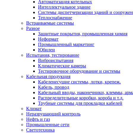
Автоматизация котельных
Интеллектуальное здание
Системы диспетчеризации зданий и сооруже
Теплоснабжение
Встраиваемые системы
Разное
Защитные покрытия, промышленная химия
Неформат
Промышленный маркетинг
Юбилеи
Испытания, тестирование
Виброиспытания
Климатические камеры
Тестировочное оборудование и системы
Кабельная продукция
Кабеленесущие системы, лотки, крепеж.
Кабель, провод
Кабельный вводы, наконечники, клеммы, арм
Распределительные коробки, короба и т.д.
Трубные системы для прокладки кабелей
Климат
Неразрушающий контроль
Нефть и газ
Промышленные сети
Светотехника