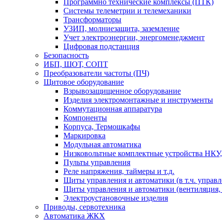
Программно технические комплексы (ПТК)
Системы телеметрии и телемеханики
Трансформаторы
УЗИП, молниезащита, заземление
Учет электроэнергии, энергоменеджмент
Цифровая подстанция
Безопасность
ИБП, ШОТ, СОПТ
Преобразователи частоты (ПЧ)
Щитовое оборудование
Взрывозащищенное оборудование
Изделия электромонтажные и инструменты
Коммутационная аппаратура
Компоненты
Корпуса, Термошкафы
Маркировка
Модульная автоматика
Низковольтные комплектные устройства НКУ,
Пульты управления
Реле напряжения, таймеры и т.д.
Щиты управления и автоматики (в т.ч. управ
Щиты управления и автоматики (вентиляция, н
Электроустановочные изделия
Приводы, сервотехника
Автоматика ЖКХ