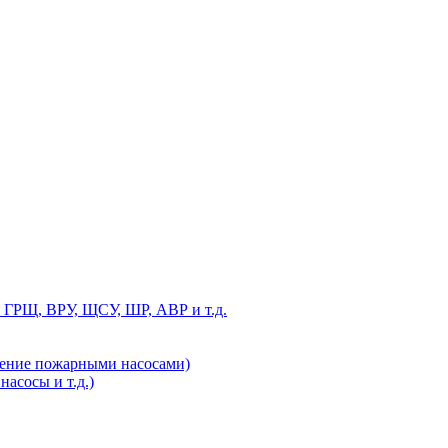
 ГРЩ, ВРУ, ЩСУ, ШР, АВР и т.д.
ление пожарными насосами)
асосы и т.д.)