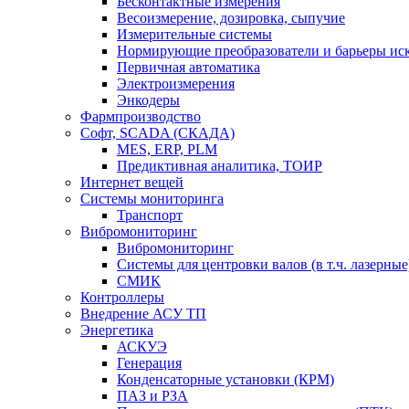
Бесконтактные измерения
Весоизмерение, дозировка, сыпучие
Измерительные системы
Нормирующие преобразователи и барьеры ис
Первичная автоматика
Электроизмерения
Энкодеры
Фармпроизводство
Софт, SCADA (СКАДА)
MES, ERP, PLM
Предиктивная аналитика, ТОИР
Интернет вещей
Системы мониторинга
Транспорт
Вибромониторинг
Вибромониторинг
Системы для центровки валов (в т.ч. лазерные
СМИК
Контроллеры
Внедрение АСУ ТП
Энергетика
АСКУЭ
Генерация
Конденсаторные установки (КРМ)
ПАЗ и РЗА