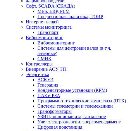
Фармпроизводство
Софт, SCADA (СКАДА)
MES, ERP, PLM
Предиктивная аналитика, ТОИР
Интернет вещей
Системы мониторинга
Транспорт
Вибромониторинг
Вибромониторинг
Системы для центровки валов (в т.ч.
лазерные)
СМИК
Контроллеры
Внедрение АСУ ТП
Энергетика
АСКУЭ
Генерация
Конденсаторные установки (КРМ)
ПАЗ и РЗА
Программно технические комплексы (ПТК)
Системы телеметрии и телемеханики
Трансформаторы
УЗИП, молниезащита, заземление
Учет электроэнергии, энергоменеджмент
Цифровая подстанция