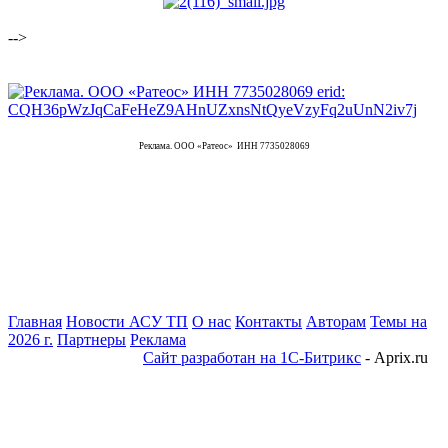
-->
Реклама. ООО «Ратеос» ИНН 7735028069
Главная
Новости АСУ ТП
О нас
Контакты
Авторам
Темы на
2026 г.
Партнеры
Реклама
Сайт разработан на 1С-Битрикс
- Aprix.ru