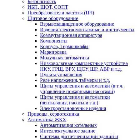
Безопасность
ИБП, ШОТ, СОПТ
Преобразователи частоты (ПЧ)
Щитовое оборудование
Взрывозащищенное оборудование
Изделия электромонтажные и инструменты
Коммутационная аппаратура
Компоненты
Корпуса, Термошкафы
Маркировка
Модульная автоматика
Низковольтные комплектные устройства
НКУ, ГРЩ, ВРУ, ЩСУ, ШР, АВР и т.д.
Пульты управления
Реле напряжения, таймеры и т.д.
Щиты управления и автоматики (в т.ч.
управление пожарными насосами)
Щиты управления и автоматики
(вентиляция, насосы и т.д.)
Электроустановочные изделия
Приводы, сервотехника
Автоматика ЖКХ
Автоматизация котельных
Интеллектуальное здание
Системы диспетчеризации зданий и