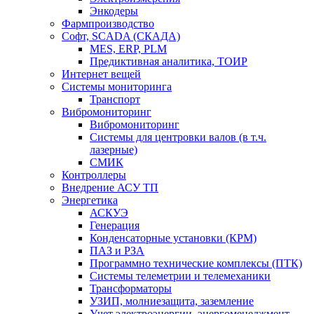
Энкодеры
Фармпроизводство
Софт, SCADA (СКАДА)
MES, ERP, PLM
Предиктивная аналитика, ТОИР
Интернет вещей
Системы мониторинга
Транспорт
Вибромониторинг
Вибромониторинг
Системы для центровки валов (в т.ч.
лазерные)
СМИК
Контроллеры
Внедрение АСУ ТП
Энергетика
АСКУЭ
Генерация
Конденсаторные установки (КРМ)
ПАЗ и РЗА
Программно технические комплексы (ПТК)
Системы телеметрии и телемеханики
Трансформаторы
УЗИП, молниезащита, заземление
Учет электроэнергии, энергоменеджмент