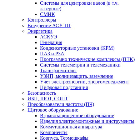
Системы для центровки валов (в т.ч.
лазерные)
СМИК
Контроллеры
Внедрение АСУ ТП
Энергетика
АСКУЭ
Генерация
Конденсаторные установки (КРМ)
ПАЗ и РЗА
Программно технические комплексы (ПТК)
Системы телеметрии и телемеханики
Трансформаторы
УЗИП, молниезащита, заземление
Учет электроэнергии, энергоменеджмент
Цифровая подстанция
Безопасность
ИБП, ШОТ, СОПТ
Преобразователи частоты (ПЧ)
Щитовое оборудование
Взрывозащищенное оборудование
Изделия электромонтажные и инструменты
Коммутационная аппаратура
Компоненты
Корпуса, Термошкафы