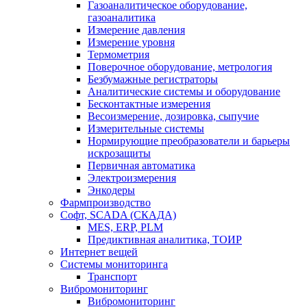
Газоаналитическое оборудование,
газоаналитика
Измерение давления
Измерение уровня
Термометрия
Поверочное оборудование, метрология
Безбумажные регистраторы
Аналитические системы и оборудование
Бесконтактные измерения
Весоизмерение, дозировка, сыпучие
Измерительные системы
Нормирующие преобразователи и барьеры
искрозащиты
Первичная автоматика
Электроизмерения
Энкодеры
Фармпроизводство
Софт, SCADA (СКАДА)
MES, ERP, PLM
Предиктивная аналитика, ТОИР
Интернет вещей
Системы мониторинга
Транспорт
Вибромониторинг
Вибромониторинг